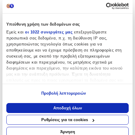
cm
Χαρακτηριστικά
Υπεύθυνη χρήση των δεδομένων σας
+
Εμείς και
οι 1022 συνεργάτες μας
επεξεργαζόμαστε
προσωπικά σας δεδομένα, π.χ. τη διεύθυνση IP σας,
Χαρακτηριστικά
χρησιμοποιώντας τεχνολογία όπως cookies για να
αποθηκεύουμε και να έχουμε πρόσβαση σε πληροφορίες στη
Κατασκευαστής
:
συσκευή σας, με σκοπό την προβολή εξατομικευμένων
διαφημίσεων και περιεχομένου, τις μετρήσεις σχετικά με
Beauty Home
διαφημίσεις και περιεχόμενο, την καλύτερη εικόνα του κοινού
Βασικά Χαρακτηριστικά
μας και την ανάπτυξη προϊόντων. Έχετε τη δυνατότητα
επιλογής ως προς το ποιος χρησιμοποιεί τα δεδομένα σας και
Ποιότητα
:
για ποιους σκοπούς.
Προβολή λεπτομερειών
Συνθετικό
Εάν μας επιτρέπετε, θα θέλαμε επίσης:
Να συλλέξουμε πληροφορίες σχετικά με τη γεωγραφική
Κατασκευή
:
Αποδοχή όλων
σας τοποθεσία, οι οποίες μπορεί να είναι ακριβείς σε
Μηχανής
απόσταση μερικών μέτρων
Ρυθμίσεις για τα cookies
Να αναγνωρίσουμε τη συσκευή σας σαρώνοντας ενεργά
Χρώμα
:
για συγκεκριμένα χαρακτηριστικά (δακτυλικό αποτύπωμα)
Άρνηση