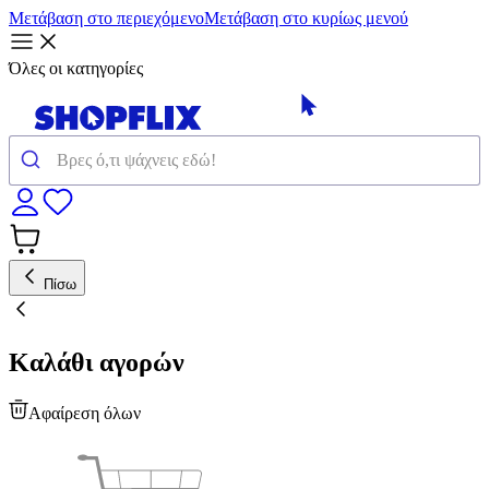
Μετάβαση στο περιεχόμενο
Μετάβαση στο κυρίως μενού
Όλες οι κατηγορίες
Πίσω
Καλάθι αγορών
Αφαίρεση όλων