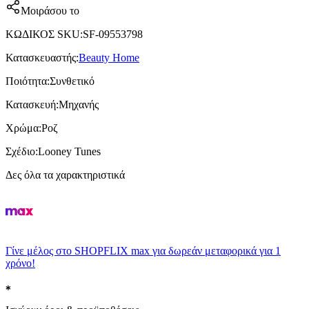
Μοιράσου το
ΚΩΔΙΚΟΣ SKU
:
SF-09553798
Κατασκευαστής
:
Beauty Home
Ποιότητα
:
Συνθετικό
Κατασκευή
:
Μηχανής
Χρώμα
:
Ροζ
Σχέδιο
:
Looney Tunes
Δες όλα τα χαρακτηριστικά
Γίνε μέλος στο SHOPFLIX max για δωρεάν μεταφορικά για 1
χρόνο!