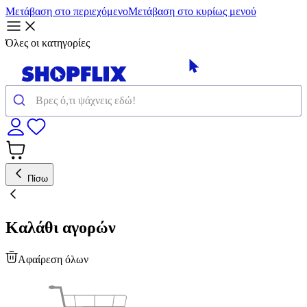
Μετάβαση στο περιεχόμενο
Μετάβαση στο κυρίως μενού
Όλες οι κατηγορίες
Πίσω
Καλάθι αγορών
Αφαίρεση όλων