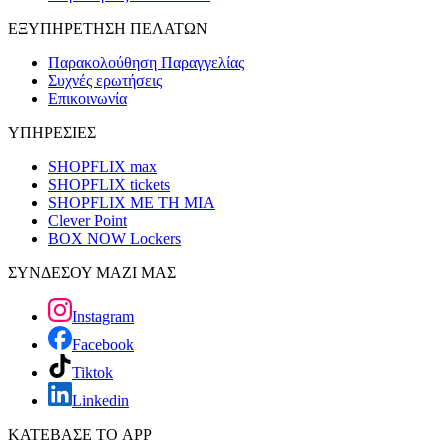
ΕΞΥΠΗΡΕΤΗΣΗ ΠΕΛΑΤΩΝ
Παρακολούθηση Παραγγελίας
Συχνές ερωτήσεις
Επικοινωνία
ΥΠΗΡΕΣΙΕΣ
SHOPFLIX max
SHOPFLIX tickets
SHOPFLIX ΜΕ ΤΗ ΜΙΑ
Clever Point
BOX NOW Lockers
ΣΥΝΔΕΣΟΥ ΜΑΖΙ ΜΑΣ
Instagram
Facebook
Tiktok
Linkedin
ΚΑΤΕΒΑΣΕ ΤΟ APP