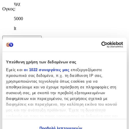
τμχ
Ογκος
:
5000
lt
Χαρακτηριστικά
+
Υπεύθυνη χρήση των δεδομένων σας
Χαρακτηριστικά
Εμείς και
οι 1022 συνεργάτες μας
επεξεργαζόμαστε
προσωπικά σας δεδομένα, π.χ. τη διεύθυνση IP σας,
Κατασκευαστής
:
χρησιμοποιώντας τεχνολογία όπως cookies για να
αποθηκεύουμε και να έχουμε πρόσβαση σε πληροφορίες στη
OEM
συσκευή σας, με σκοπό την προβολή εξατομικευμένων
Επαγγελματικά Καθαριστικά Επιφανειών
διαφημίσεων και περιεχομένου, τις μετρήσεις σχετικά με
διαφημίσεις και περιεχόμενο, την καλύτερη εικόνα του κοινού
Χρήση
:
μας και την ανάπτυξη προϊόντων. Έχετε τη δυνατότητα
επιλογής ως προς το ποιος χρησιμοποιεί τα δεδομένα σας και
Δαπέδων
για ποιους σκοπούς.
Προβολή λεπτομερειών