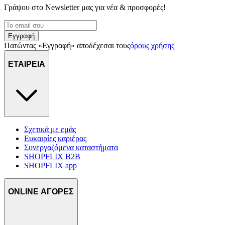
μας και την ανάπτυξη προϊόντων. Επίσης, κοινοποιούμε
Γράψου στο Νewsletter μας για νέα & προσφορές!
πληροφορίες σχετικά με την από μέρους σας χρήση της
τοποθεσίας μας στους συνεργάτες μέσων κοινωνικής
Εγγραφή
δικτύωσης, διαφημίσεων και ανάλυσης.
Πατώντας «Εγγραφή» αποδέχεσαι τους
όρους χρήσης
ΕΤΑΙΡΕΙΑ
Σχετικά με εμάς
Ευκαιρίες καριέρας
Συνεργαζόμενα καταστήματα
SHOPFLIX B2B
SHOPFLIX app
ONLINE ΑΓΟΡΕΣ