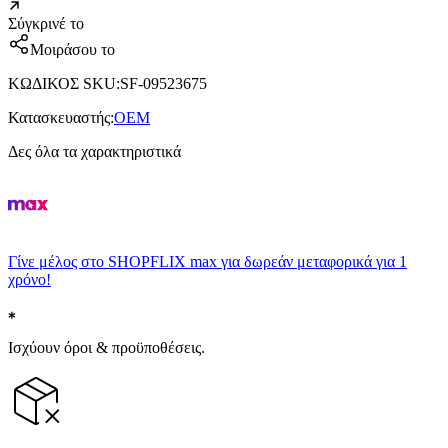
Σύγκρινέ το
Μοιράσου το
ΚΩΔΙΚΟΣ SKU
:
SF-09523675
Κατασκευαστής
:
OEM
Δες όλα τα χαρακτηριστικά
Γίνε μέλος στο SHOPFLIX max για δωρεάν μεταφορικά για 1
χρόνο!
Ισχύουν όροι & προϋποθέσεις.