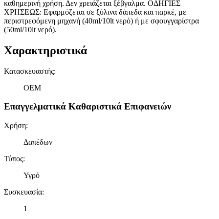
καθημερινή χρήση. Δεν χρειάζεται ξέβγαλμα. ΟΔΗΓΙΕΣ
ΧΡΗΣΕΩΣ: Εφαρμόζεται σε ξύλινα δάπεδα και παρκέ, με
περιστρεφόμενη μηχανή (40ml/10lt νερό) ή με σφουγγαρίστρα
(50ml/10lt νερό).
Χαρακτηριστικά
Κατασκευαστής
:
OEM
Επαγγελματικά Καθαριστικά Επιφανειών
Χρήση
:
Δαπέδων
Τύπος
:
Υγρό
Συσκευασία
:
1