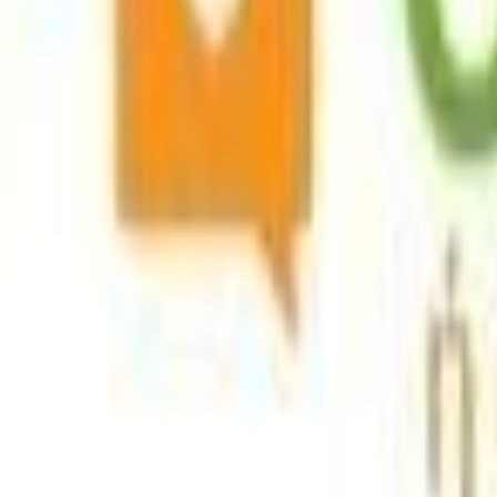
Προσθήκη στο καλάθι
Αγορά από
designdrops
4.82
(
306
)
Δες άλλα
3
καταστήματα
Αγαπημένα
Σύγκρινέ το
Μοιράσου το
Καταστήματα
designdrops
4.82