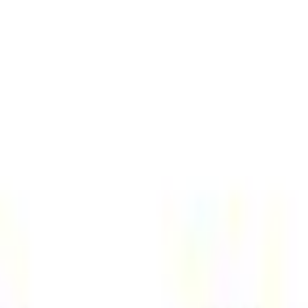
d 10154-110 133X190cm Πολύχρ
!