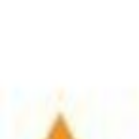
Παιδικό Χαλί Merinos Diamon
Αγαπημένα
Σύγκρινέ το
Μοιράσου το
ΚΩΔΙΚΟΣ SKU
:
SF-09520546
Κατασκευαστής
:
Merinos
Χρώμα
:
Πολύχρωμο
Δες όλα τα χαρακτηριστικά
Γίνε μέλος στο SHOPFLIX max για δωρεάν μεταφορικά για 1 χρόνο