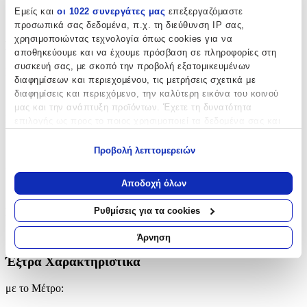
Εμείς και
οι 1022 συνεργάτες μας
επεξεργαζόμαστε
HomeMarkt
προσωπικά σας δεδομένα, π.χ. τη διεύθυνση IP σας,
χρησιμοποιώντας τεχνολογία όπως cookies για να
Βασικά Χαρακτηριστικά
αποθηκεύουμε και να έχουμε πρόσβαση σε πληροφορίες στη
συσκευή σας, με σκοπό την προβολή εξατομικευμένων
Ποιότητα
:
διαφημίσεων και περιεχομένου, τις μετρήσεις σχετικά με
διαφημίσεις και περιεχόμενο, την καλύτερη εικόνα του κοινού
Συνθετικό
μας και την ανάπτυξη προϊόντων. Έχετε τη δυνατότητα
Κατασκευή
:
επιλογής ως προς το ποιος χρησιμοποιεί τα δεδομένα σας και
για ποιους σκοπούς.
Μηχανής
Προβολή λεπτομερειών
Εάν μας επιτρέπετε, θα θέλαμε επίσης:
Χρώμα
:
Να συλλέξουμε πληροφορίες σχετικά με τη γεωγραφική
Αποδοχή όλων
Πράσινο
σας τοποθεσία, οι οποίες μπορεί να είναι ακριβείς σε
απόσταση μερικών μέτρων
Ρυθμίσεις για τα cookies
Σχέδιο
:
Να αναγνωρίσουμε τη συσκευή σας σαρώνοντας ενεργά
για συγκεκριμένα χαρακτηριστικά (δακτυλικό αποτύπωμα)
Αστέρια
Άρνηση
Μάθετε περισσότερα σχετικά με τον τρόπο επεξεργασίας των
Έξτρα Χαρακτηριστικά
προσωπικών σας δεδομένων και καθορίστε τις προτιμήσεις σας
στην
ενότητα “Λεπτομέρειες”
. Μπορείτε να αλλάξετε ή να
με το Μέτρο
:
ανακαλέσετε τη συγκατάθεσή σας ανά πάσα στιγμή από τη
Δήλωση Cookies.