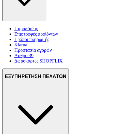
Παραδόσεις
Επιστροφές προϊόντων
Τρόποι πληρωμής
Klarna
Προστασία αγορών
Άρθρο 39
Δωροκάρτες SHOPFLIX
ΕΞΥΠΗΡΕΤΗΣΗ ΠΕΛΑΤΩΝ