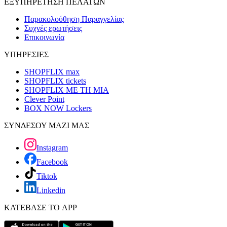
ΕΞΥΠΗΡΕΤΗΣΗ ΠΕΛΑΤΩΝ
Παρακολούθηση Παραγγελίας
Συχνές ερωτήσεις
Επικοινωνία
ΥΠΗΡΕΣΙΕΣ
SHOPFLIX max
SHOPFLIX tickets
SHOPFLIX ΜΕ ΤΗ ΜΙΑ
Clever Point
BOX NOW Lockers
ΣΥΝΔΕΣΟΥ ΜΑΖΙ ΜΑΣ
Instagram
Facebook
Tiktok
Linkedin
ΚΑΤΕΒΑΣΕ ΤΟ APP