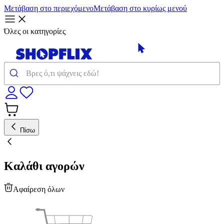
Μετάβαση στο περιεχόμενο
Μετάβαση στο κυρίως μενού
Όλες οι κατηγορίες
Πίσω
Καλάθι αγορών
Αφαίρεση όλων