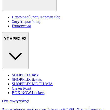
Παρακολούθηση Παραγγελίας
Συχνές ερωτήσεις
Επικοινωνία
ΥΠΗΡΕΣΙΕΣ
SHOPFLIX max
SHOPFLIX tickets
SHOPFLIX ΜΕ ΤΗ ΜΙΑ
Clever Point
BOX NOW Lockers
Γίνε συνεργάτης!
Άνοιξε τώρα το δικό σου κατάστημα SHOPFLIX και αύξησε τις