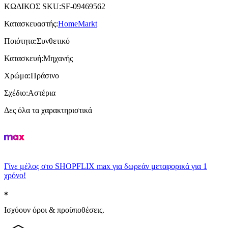
ΚΩΔΙΚΟΣ SKU
:
SF-09469562
Κατασκευαστής
:
HomeMarkt
Ποιότητα
:
Συνθετικό
Κατασκευή
:
Μηχανής
Χρώμα
:
Πράσινο
Σχέδιο
:
Αστέρια
Δες όλα τα χαρακτηριστικά
Γίνε μέλος στο SHOPFLIX max για δωρεάν μεταφορικά για 1
χρόνο!
Ισχύουν όροι & προϋποθέσεις.