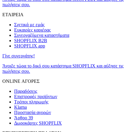
πωλήσεις σου.
ΕΤΑΙΡΕΙΑ
Σχετικά με εμάς
Ευκαιρίες καριέρας
Συνεργαζόμενα καταστήματα
SHOPFLIX B2B
SHOPFLIX app
Γίνε συνεργάτης!
Άνοιξε τώρα το δικό σου κατάστημα SHOPFLIX και αύξησε τις
πωλήσεις σου.
ONLINE ΑΓΟΡΕΣ
Παραδόσεις
Επιστροφές προϊόντων
Τρόποι πληρωμής
Klarna
Προστασία αγορών
Άρθρο 39
Δωροκάρτες SHOPFLIX