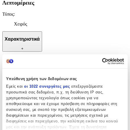
Λεπτομέρειες
Τύπος
:
Χειρός
Χαρακτηριστικά
+
Χαρακτηριστικά
Κατασκευαστής
:
Υπεύθυνη χρήση των δεδομένων σας
Puppis
Εμείς και
οι 1022 συνεργάτες μας
επεξεργαζόμαστε
προσωπικά σας δεδομένα, π.χ. τη διεύθυνση IP σας,
Βασικά Χαρακτηριστικά
χρησιμοποιώντας τεχνολογία όπως cookies για να
αποθηκεύουμε και να έχουμε πρόσβαση σε πληροφορίες στη
Υλικό
:
συσκευή σας, με σκοπό την προβολή εξατομικευμένων
διαφημίσεων και περιεχομένου, τις μετρήσεις σχετικά με
Ατσάλι
διαφημίσεις και περιεχόμενο, την καλύτερη εικόνα του κοινού
Δίχρωμη
:
μας και την ανάπτυξη προϊόντων. Έχετε τη δυνατότητα