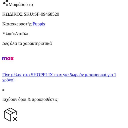
Μοιράσου το
ΚΩΔΙΚΟΣ SKU
:
SF-09468520
Κατασκευαστής
:
Puppis
Υλικό
:
Ατσάλι
Δες όλα τα χαρακτηριστικά
Γίνε μέλος στο SHOPFLIX max για δωρεάν μεταφορικά για 1
χρόνο!
Ισχύουν όροι & προϋποθέσεις.