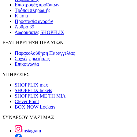
Επιστροφές προϊόντων
Τρόποι πληρωμής
Klarna
Προστασία αγορών
Άρθρο 39
Δωροκάρτες SHOPFLIX
ΕΞΥΠΗΡΕΤΗΣΗ ΠΕΛΑΤΩΝ
Παρακολούθηση Παραγγελίας
Συχνές ερωτήσεις
Επικοινωνία
ΥΠΗΡΕΣΙΕΣ
SHOPFLIX max
SHOPFLIX tickets
SHOPFLIX ΜΕ ΤΗ ΜΙΑ
Clever Point
BOX NOW Lockers
ΣΥΝΔΕΣΟΥ ΜΑΖΙ ΜΑΣ
Instagram