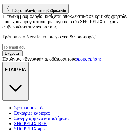
στη συσκευή σας, με σκοπό την προβολή εξατομικευμένων
διαφημίσεων και περιεχομένου, τις μετρήσεις σχετικά με
Πώς υπολογίζεται η βαθμολογία
διαφημίσεις και περιεχόμενο, την καλύτερη εικόνα του κοινού
Η τελική βαθμολογία βασίζεται αποκλειστικά σε κριτικές χρηστών
μας και την ανάπτυξη προϊόντων. Επίσης, κοινοποιούμε
που έχουν πραγματοποιήσει αγορά μέσω SHOPFLIX ή έχουν
πληροφορίες σχετικά με την από μέρους σας χρήση της
επιβεβαιώσει την αγορά τους.
τοποθεσίας μας στους συνεργάτες μέσων κοινωνικής
Γράψου στο Νewsletter μας για νέα & προσφορές!
δικτύωσης, διαφημίσεων και ανάλυσης.
Εγγραφή
Πατώντας «Εγγραφή» αποδέχεσαι τους
όρους χρήσης
ΕΤΑΙΡΕΙΑ
Σχετικά με εμάς
Ευκαιρίες καριέρας
Συνεργαζόμενα καταστήματα
SHOPFLIX B2B
SHOPFLIX app