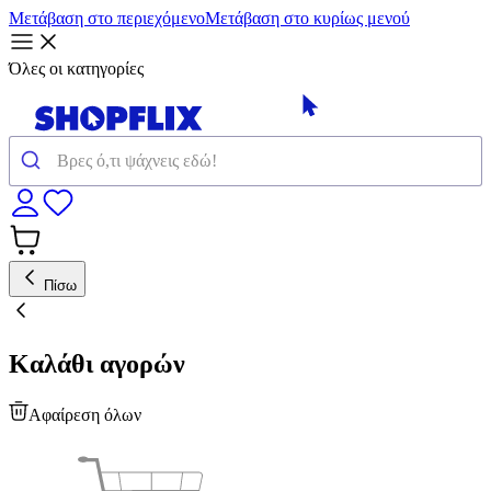
Μετάβαση στο περιεχόμενο
Μετάβαση στο κυρίως μενού
Όλες οι κατηγορίες
Πίσω
Καλάθι αγορών
Αφαίρεση όλων