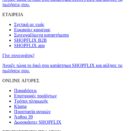
πωλήσεις σου.
ΕΤΑΙΡΕΙΑ
Σχετικά με εμάς
Ευκαιρίες καριέρας
Συνεργαζόμενα καταστήματα
SHOPFLIX B2B
SHOPFLIX app
Γίνε συνεργάτης!
Άνοιξε τώρα το δικό σου κατάστημα SHOPFLIX και αύξησε τις
πωλήσεις σου.
ONLINE ΑΓΟΡΕΣ
Παραδόσεις
Επιστροφές προϊόντων
Τρόποι πληρωμής
Klarna
Προστασία αγορών
Άρθρο 39
Δωροκάρτες SHOPFLIX