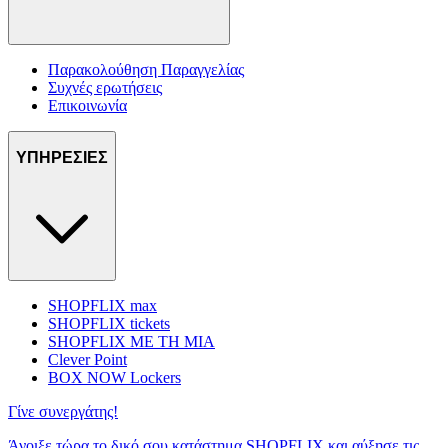
Παρακολούθηση Παραγγελίας
Συχνές ερωτήσεις
Επικοινωνία
ΥΠΗΡΕΣΙΕΣ
SHOPFLIX max
SHOPFLIX tickets
SHOPFLIX ΜΕ ΤΗ ΜΙΑ
Clever Point
BOX NOW Lockers
Γίνε συνεργάτης!
Άνοιξε τώρα το δικό σου κατάστημα SHOPFLIX και αύξησε τις