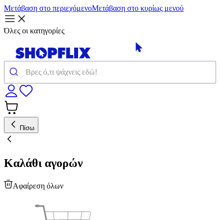
Μετάβαση στο περιεχόμενο
Μετάβαση στο κυρίως μενού
Όλες οι κατηγορίες
Πίσω
Καλάθι αγορών
Αφαίρεση όλων