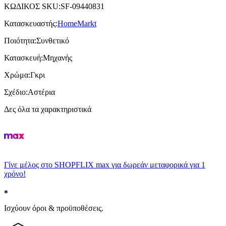
ΚΩΔΙΚΟΣ SKU
:
SF-09440831
Κατασκευαστής
:
HomeMarkt
Ποιότητα
:
Συνθετικό
Κατασκευή
:
Μηχανής
Χρώμα
:
Γκρι
Σχέδιο
:
Αστέρια
Δες όλα τα χαρακτηριστικά
Γίνε μέλος στο SHOPFLIX max για δωρεάν μεταφορικά για 1
χρόνο!
Ισχύουν όροι & προϋποθέσεις.