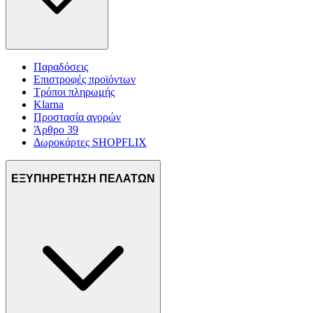
Παραδόσεις
Επιστροφές προϊόντων
Τρόποι πληρωμής
Klarna
Προστασία αγορών
Άρθρο 39
Δωροκάρτες SHOPFLIX
ΕΞΥΠΗΡΕΤΗΣΗ ΠΕΛΑΤΩΝ