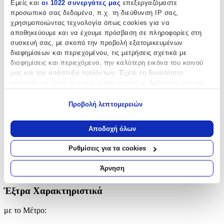
Εμείς και
οι 1022 συνεργάτες μας
επεξεργαζόμαστε
προσωπικά σας δεδομένα, π.χ. τη διεύθυνση IP σας,
HomeMarkt
χρησιμοποιώντας τεχνολογία όπως cookies για να
Βασικά Χαρακτηριστικά
αποθηκεύουμε και να έχουμε πρόσβαση σε πληροφορίες στη
συσκευή σας, με σκοπό την προβολή εξατομικευμένων
Ποιότητα
:
διαφημίσεων και περιεχομένου, τις μετρήσεις σχετικά με
διαφημίσεις και περιεχόμενο, την καλύτερη εικόνα του κοινού
Συνθετικό
μας και την ανάπτυξη προϊόντων. Έχετε τη δυνατότητα
επιλογής ως προς το ποιος χρησιμοποιεί τα δεδομένα σας και
Κατασκευή
:
για ποιους σκοπούς.
Μηχανής
Προβολή λεπτομερειών
Εάν μας επιτρέπετε, θα θέλαμε επίσης:
Χρώμα
:
Να συλλέξουμε πληροφορίες σχετικά με τη γεωγραφική
Αποδοχή όλων
σας τοποθεσία, οι οποίες μπορεί να είναι ακριβείς σε
Γκρι
απόσταση μερικών μέτρων
Ρυθμίσεις για τα cookies
Σχέδιο
:
Να αναγνωρίσουμε τη συσκευή σας σαρώνοντας ενεργά
για συγκεκριμένα χαρακτηριστικά (δακτυλικό αποτύπωμα)
Άρνηση
Αστέρια
Μάθετε περισσότερα σχετικά με τον τρόπο επεξεργασίας των
προσωπικών σας δεδομένων και καθορίστε τις προτιμήσεις σας
Έξτρα Χαρακτηριστικά
στην
ενότητα “Λεπτομέρειες”
. Μπορείτε να αλλάξετε ή να
ανακαλέσετε τη συγκατάθεσή σας ανά πάσα στιγμή από τη
με το Μέτρο
:
Δήλωση Cookies.