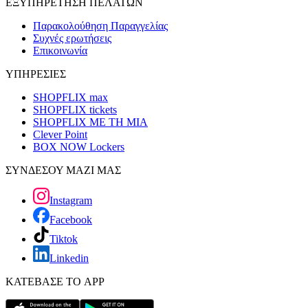
ΕΞΥΠΗΡΕΤΗΣΗ ΠΕΛΑΤΩΝ
Παρακολούθηση Παραγγελίας
Συχνές ερωτήσεις
Επικοινωνία
ΥΠΗΡΕΣΙΕΣ
SHOPFLIX max
SHOPFLIX tickets
SHOPFLIX ΜΕ ΤΗ ΜΙΑ
Clever Point
BOX NOW Lockers
ΣΥΝΔΕΣΟΥ ΜΑΖΙ ΜΑΣ
Instagram
Facebook
Tiktok
Linkedin
ΚΑΤΕΒΑΣΕ ΤΟ APP