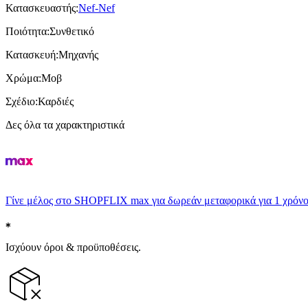
Κατασκευαστής
:
Nef-Nef
Ποιότητα
:
Συνθετικό
Κατασκευή
:
Μηχανής
Χρώμα
:
Μοβ
Σχέδιο
:
Καρδιές
Δες όλα τα χαρακτηριστικά
Γίνε μέλος στο SHOPFLIX max για δωρεάν μεταφορικά για 1 χρόνο
Ισχύουν όροι & προϋποθέσεις.