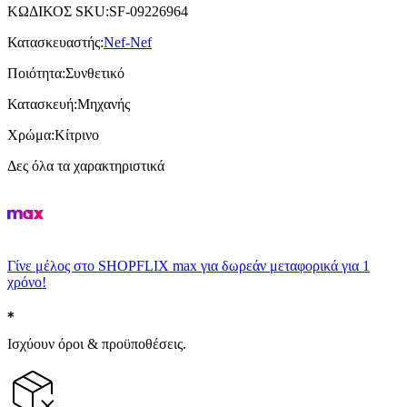
ΚΩΔΙΚΟΣ SKU
:
SF-09226964
Κατασκευαστής
:
Nef-Nef
Ποιότητα
:
Συνθετικό
Κατασκευή
:
Μηχανής
Χρώμα
:
Κίτρινο
Δες όλα τα χαρακτηριστικά
Γίνε μέλος στο SHOPFLIX max για δωρεάν μεταφορικά για 1
χρόνο!
Ισχύουν όροι & προϋποθέσεις.