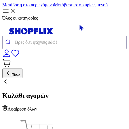
Μετάβαση στο περιεχόμενο
Μετάβαση στο κυρίως μενού
Όλες οι κατηγορίες
Πίσω
Καλάθι αγορών
Αφαίρεση όλων