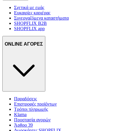
Σχετικά με εμάς
Ευκαιρίες καριέρας
Συνεργαζόμενα καταστήματα
SHOPFLIX B2B
SHOPFLIX app
ONLINE ΑΓΟΡΕΣ
Παραδόσεις
Επιστροφές προϊόντων
Τρόποι πληρωμής
Klarna
Προστασία αγορών
Άρθρο 39
Δωροκάρτες SHOPFLIX