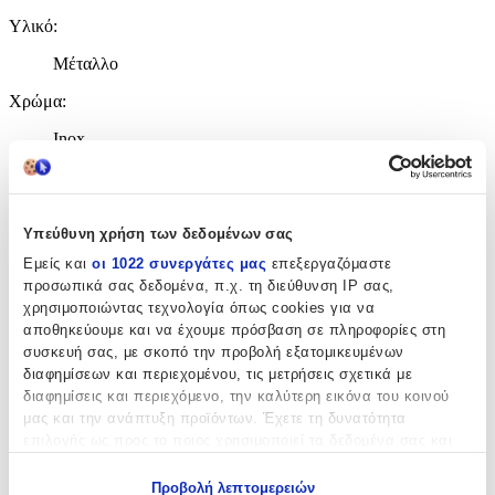
Υλικό
:
Μέταλλο
Χρώμα
:
Inox
Τεμάχια
:
1
Υπεύθυνη χρήση των δεδομένων σας
Αξιολογήσεις
Εμείς και
οι 1022 συνεργάτες μας
επεξεργαζόμαστε
προσωπικά σας δεδομένα, π.χ. τη διεύθυνση IP σας,
Προς το παρόν δεν υπάρχουν άλλες αξιολογήσεις. Όταν
χρησιμοποιώντας τεχνολογία όπως cookies για να
προστεθούν, θα εμφανιστούν εδώ.
αποθηκεύουμε και να έχουμε πρόσβαση σε πληροφορίες στη
συσκευή σας, με σκοπό την προβολή εξατομικευμένων
διαφημίσεων και περιεχομένου, τις μετρήσεις σχετικά με
Πώς υπολογίζεται η βαθμολογία
διαφημίσεις και περιεχόμενο, την καλύτερη εικόνα του κοινού
Η τελική βαθμολογία βασίζεται αποκλειστικά σε κριτικές χρηστών
μας και την ανάπτυξη προϊόντων. Έχετε τη δυνατότητα
που έχουν πραγματοποιήσει αγορά μέσω SHOPFLIX ή έχουν
επιλογής ως προς το ποιος χρησιμοποιεί τα δεδομένα σας και
επιβεβαιώσει την αγορά τους.
για ποιους σκοπούς.
Γράψου στο Νewsletter μας για νέα & προσφορές!
Προβολή λεπτομερειών