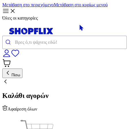
Μετάβαση στο περιεχόμενο
Μετάβαση στο κυρίως μενού
Όλες οι κατηγορίες
Πίσω
Καλάθι αγορών
Αφαίρεση όλων