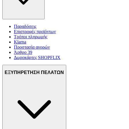
μας και την ανάπτυξη προϊόντων. Επίσης, κοινοποιούμε
πληροφορίες σχετικά με την από μέρους σας χρήση της
τοποθεσίας μας στους συνεργάτες μέσων κοινωνικής
δικτύωσης, διαφημίσεων και ανάλυσης.
Παραδόσεις
Επιστροφές προϊόντων
Τρόποι πληρωμής
Klarna
Προστασία αγορών
Άρθρο 39
Δωροκάρτες SHOPFLIX
ΕΞΥΠΗΡΕΤΗΣΗ ΠΕΛΑΤΩΝ