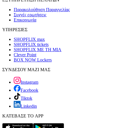
Παρακολούθηση Παραγγελίας
Συχνές ερωτήσεις
Επικοινωνία
ΥΠΗΡΕΣΙΕΣ
SHOPFLIX max
SHOPFLIX tickets
SHOPFLIX ΜΕ ΤΗ ΜΙΑ
Clever Point
BOX NOW Lockers
ΣΥΝΔΕΣΟΥ ΜΑΖΙ ΜΑΣ
Instagram
Facebook
Tiktok
Linkedin
ΚΑΤΕΒΑΣΕ ΤΟ APP