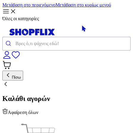
Μετάβαση στο περιεχόμενο
Μετάβαση στο κυρίως μενού
Όλες οι κατηγορίες
Πίσω
Καλάθι αγορών
Αφαίρεση όλων