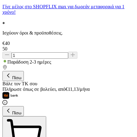
Γίνε μέλος στο SHOPFLIX max για δωρεάν μεταφορικά για 1
χρόνο!
Ισχύουν όροι & προϋποθέσεις.
€
40
50
Παράδοση 2-3 ημέρες
Πίσω
Βάλε τον ΤΚ σου
Πλήρωσε όπως σε βολεύει
,
από
€
11,13
/
μήνα
Πίσω