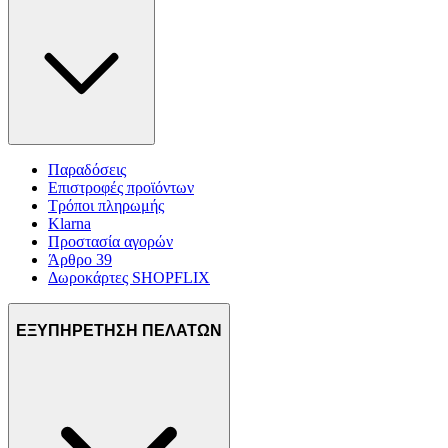
Παραδόσεις
Επιστροφές προϊόντων
Τρόποι πληρωμής
Klarna
Προστασία αγορών
Άρθρο 39
Δωροκάρτες SHOPFLIX
ΕΞΥΠΗΡΕΤΗΣΗ ΠΕΛΑΤΩΝ