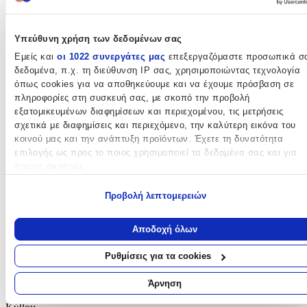
+
Υπεύθυνη χρήση των δεδομένων σας
Χαρακτηριστικά
Εμείς και
οι 1022 συνεργάτες μας
επεξεργαζόμαστε προσωπικά σ
δεδομένα, π.χ. τη διεύθυνση IP σας, χρησιμοποιώντας τεχνολογία
Κατασκευαστής
:
όπως cookies για να αποθηκεύουμε και να έχουμε πρόσβαση σε
Plan Toys
πληροφορίες στη συσκευή σας, με σκοπό την προβολή
εξατομικευμένων διαφημίσεων και περιεχομένου, τις μετρήσεις
Ηλικία
:
σχετικά με διαφημίσεις και περιεχόμενο, την καλύτερη εικόνα του
κοινού μας και την ανάπτυξη προϊόντων. Έχετε τη δυνατότητα
3+ Ετών
επιλογής ως προς το ποιος χρησιμοποιεί τα δεδομένα σας και για
ποιους σκοπούς.
Bristles
:
Όχι
Εάν μας επιτρέπετε, θα θέλαμε επίσης:
Προβολή λεπτομερειών
Να συλλέξουμε πληροφορίες σχετικά με τη γεωγραφική σας
Εκπαιδευτικά
:
τοποθεσία, οι οποίες μπορεί να είναι ακριβείς σε απόσταση
Αποδοχή όλων
Όχι
μερικών μέτρων
Να αναγνωρίσουμε τη συσκευή σας σαρώνοντας ενεργά για
Ρυθμίσεις για τα cookies
Αρίθμησης
:
συγκεκριμένα χαρακτηριστικά (δακτυλικό αποτύπωμα)
Μάθετε περισσότερα σχετικά με τον τρόπο επεξεργασίας των
Άρνηση
Όχι
προσωπικών σας δεδομένων και καθορίστε τις προτιμήσεις σας στη