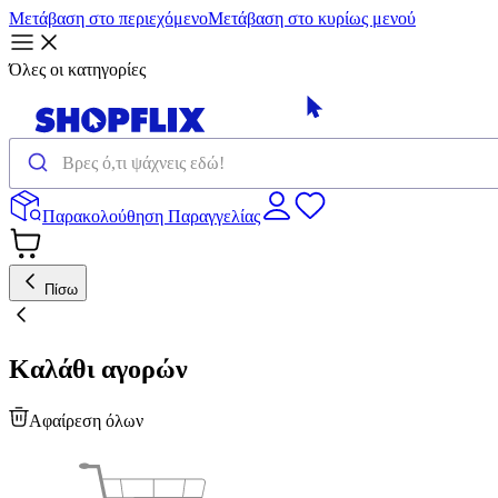
Μετάβαση στο περιεχόμενο
Μετάβαση στο κυρίως μενού
Όλες οι κατηγορίες
Παρακολούθηση Παραγγελίας
Πίσω
Καλάθι αγορών
Αφαίρεση όλων