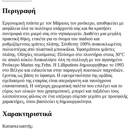
Περιγραφή
Εργονομική τσάντα με τον Μάριους τον ρινόκερο, αποθηκεύει με
ασφάλεια όλα τα πολύτιμα υπάρχοντά σας και θα κρατήσει
συντροφιά στο μικρό σας στο νηπιαγωγείο. Διαθέτει μια μεγάλη
πρακτική θήκη, ετικέτα για το όνομα του παιδιού και
ρυθμιζόμενους ιμάντες πλάτης. Σύνθεση: 100% ανακυκλωμένος
πολυεστέρας από πλαστικά μπουκάλια. Υφασμάτινοι ιμάντες
πλάτης. Οδηγίες πλυσίματος: Πλύσιμο στο πλυντήριο στους 30°C
σε απαλό κύκλο Ανακαλύψτε όλη τη συλλογή με τον αγαπημένο
Ρινόκερο Marius της Fehn. Η Lilliputiens δημιουργήθηκε το 1995
στο Βέλγιο και ειδικεύεται στην παραγωγή ποιοτικών παιχνιδιών,
έχοντας ως βάση το ύφασμα. Η εφευρετικότητα της ομάδας
σχεδιασμού της εταιρίας είναι απεριόριστη και ταυτόχρονα
επαναστατική. Η υπέροχη χρωματική παλέτα που επιλέγει και το
εύρος των υλικών που χρησιμοποιεί, μπορεί και ταξιδέυει τους
λιλιπούτειους φίλους σε ένα υπέροχο σύμπαν γεμάτο με προσφιλής
χαρακτήρες, όπου βασιλεύει η δημιουργικότητα.
Χαρακτηριστικά
Κατασκευαστής
: