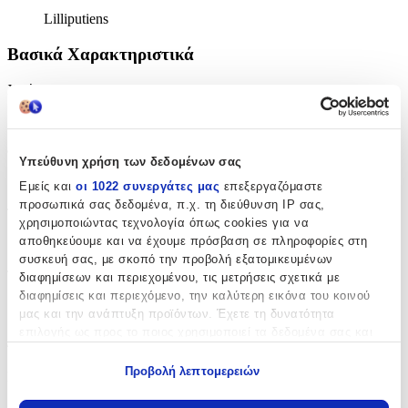
Lilliputiens
Βασικά Χαρακτηριστικά
Χρώμα
:
Γαλάζιο
Φύλο
:
Υπεύθυνη χρήση των δεδομένων σας
Αγόρι
Εμείς και
οι 1022 συνεργάτες μας
επεξεργαζόμαστε
προσωπικά σας δεδομένα, π.χ. τη διεύθυνση IP σας,
Τύπος
:
χρησιμοποιώντας τεχνολογία όπως cookies για να
αποθηκεύουμε και να έχουμε πρόσβαση σε πληροφορίες στη
Πλάτης
συσκευή σας, με σκοπό την προβολή εξατομικευμένων
Τάξη
:
διαφημίσεων και περιεχομένου, τις μετρήσεις σχετικά με
διαφημίσεις και περιεχόμενο, την καλύτερη εικόνα του κοινού
Νηπιαγωγείου
μας και την ανάπτυξη προϊόντων. Έχετε τη δυνατότητα
επιλογής ως προς το ποιος χρησιμοποιεί τα δεδομένα σας και
Διαστάσεις
για ποιους σκοπούς.
Προβολή λεπτομερειών
Μήκος
:
Εάν μας επιτρέπετε, θα θέλαμε επίσης:
28
Να συλλέξουμε πληροφορίες σχετικά με τη γεωγραφική