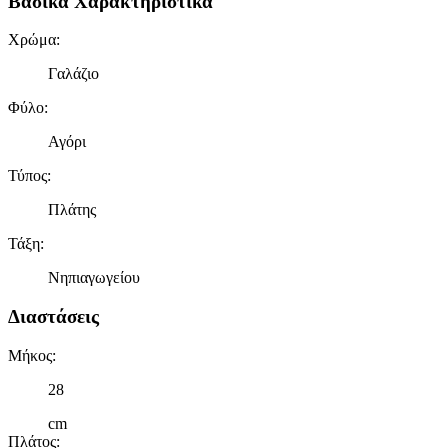
Βασικά Χαρακτηριστικά
τοποθεσίας μας στους συνεργάτες μέσων κοινωνικής
δικτύωσης, διαφημίσεων και ανάλυσης.
Χρώμα
:
Γαλάζιο
Φύλο
:
Αγόρι
Τύπος
:
Πλάτης
Τάξη
:
Νηπιαγωγείου
Διαστάσεις
Μήκος
:
28
cm
Πλάτος
: