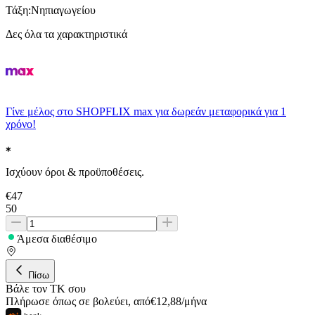
Τάξη
:
Νηπιαγωγείου
Δες όλα τα χαρακτηριστικά
Γίνε μέλος στο SHOPFLIX max για δωρεάν μεταφορικά για 1
χρόνο!
Ισχύουν όροι & προϋποθέσεις.
€
47
50
Άμεσα διαθέσιμο
Πίσω
Βάλε τον ΤΚ σου
Πλήρωσε όπως σε βολεύει
,
από
€
12,88
/
μήνα