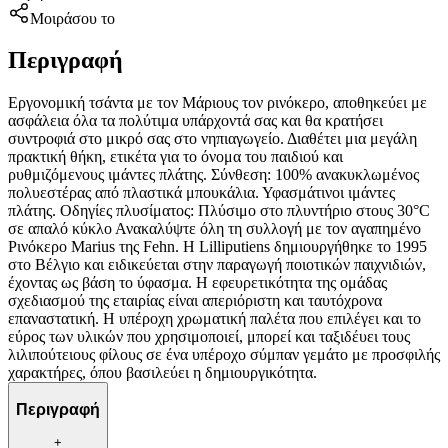
Μοιράσου το
Περιγραφή
Εργονομική τσάντα με τον Μάριους τον ρινόκερο, αποθηκεύει με
ασφάλεια όλα τα πολύτιμα υπάρχοντά σας και θα κρατήσει
συντροφιά στο μικρό σας στο νηπιαγωγείο. Διαθέτει μια μεγάλη
πρακτική θήκη, ετικέτα για το όνομα του παιδιού και
ρυθμιζόμενους ιμάντες πλάτης. Σύνθεση: 100% ανακυκλωμένος
πολυεστέρας από πλαστικά μπουκάλια. Υφασμάτινοι ιμάντες
πλάτης. Οδηγίες πλυσίματος: Πλύσιμο στο πλυντήριο στους 30°C
σε απαλό κύκλο Ανακαλύψτε όλη τη συλλογή με τον αγαπημένο
Ρινόκερο Marius της Fehn. Η Lilliputiens δημιουργήθηκε το 1995
στο Βέλγιο και ειδικεύεται στην παραγωγή ποιοτικών παιχνιδιών,
έχοντας ως βάση το ύφασμα. Η εφευρετικότητα της ομάδας
σχεδιασμού της εταιρίας είναι απεριόριστη και ταυτόχρονα
επαναστατική. Η υπέροχη χρωματική παλέτα που επιλέγει και το
εύρος των υλικών που χρησιμοποιεί, μπορεί και ταξιδέυει τους
λιλιπούτειους φίλους σε ένα υπέροχο σύμπαν γεμάτο με προσφιλής
χαρακτήρες, όπου βασιλεύει η δημιουργικότητα.
Περιγραφή
+