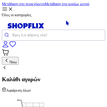
Μετάβαση στο περιεχόμενο
Μετάβαση στο κυρίως μενού
Όλες οι κατηγορίες
Πίσω
Καλάθι αγορών
Αφαίρεση όλων