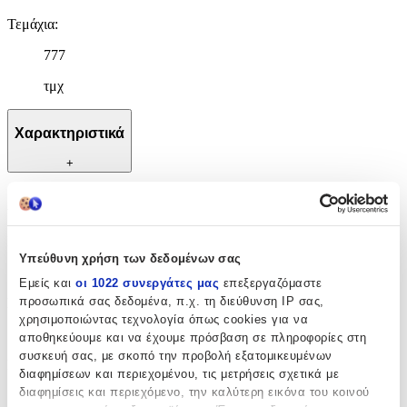
Τεμάχια
:
777
τμχ
Χαρακτηριστικά
+
Χαρακτηριστικά
Κατασκευαστής
:
Υπεύθυνη χρήση των δεδομένων σας
Cobi
Εμείς και
οι 1022 συνεργάτες μας
επεξεργαζόμαστε
προσωπικά σας δεδομένα, π.χ. τη διεύθυνση IP σας,
Ηλικία
:
χρησιμοποιώντας τεχνολογία όπως cookies για να
9+ Ετών
αποθηκεύουμε και να έχουμε πρόσβαση σε πληροφορίες στη
συσκευή σας, με σκοπό την προβολή εξατομικευμένων
Bristles
:
διαφημίσεων και περιεχομένου, τις μετρήσεις σχετικά με
διαφημίσεις και περιεχόμενο, την καλύτερη εικόνα του κοινού
Όχι