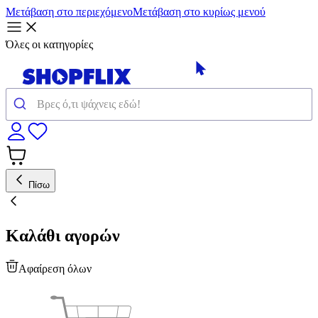
Μετάβαση στο περιεχόμενο
Μετάβαση στο κυρίως μενού
Όλες οι κατηγορίες
Πίσω
Καλάθι αγορών
Αφαίρεση όλων