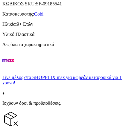
ΚΩΔΙΚΟΣ SKU
:
SF-09185541
Κατασκευαστής
:
Cobi
Ηλικία
:
9+ Ετών
Υλικό
:
Πλαστικά
Δες όλα τα χαρακτηριστικά
Γίνε μέλος στο SHOPFLIX max για δωρεάν μεταφορικά για 1
χρόνο!
Ισχύουν όροι & προϋποθέσεις.