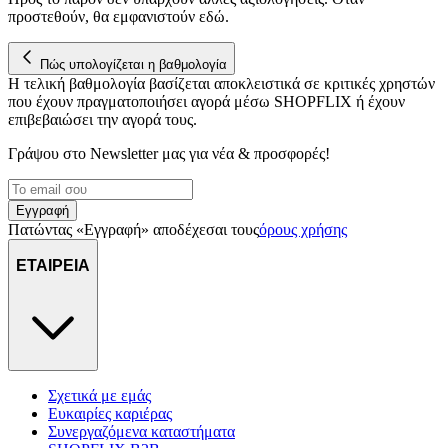
για να αποθηκεύουμε και να έχουμε πρόσβαση σε πληροφορίες
προστεθούν, θα εμφανιστούν εδώ.
στη συσκευή σας, με σκοπό την προβολή εξατομικευμένων
διαφημίσεων και περιεχομένου, τις μετρήσεις σχετικά με
διαφημίσεις και περιεχόμενο, την καλύτερη εικόνα του κοινού
Πώς υπολογίζεται η βαθμολογία
μας και την ανάπτυξη προϊόντων. Επίσης, κοινοποιούμε
Η τελική βαθμολογία βασίζεται αποκλειστικά σε κριτικές χρηστών
που έχουν πραγματοποιήσει αγορά μέσω SHOPFLIX ή έχουν
πληροφορίες σχετικά με την από μέρους σας χρήση της
επιβεβαιώσει την αγορά τους.
τοποθεσίας μας στους συνεργάτες μέσων κοινωνικής
δικτύωσης, διαφημίσεων και ανάλυσης.
Γράψου στο Νewsletter μας για νέα & προσφορές!
Εγγραφή
Πατώντας «Εγγραφή» αποδέχεσαι τους
όρους χρήσης
ΕΤΑΙΡΕΙΑ
Σχετικά με εμάς
Ευκαιρίες καριέρας
Συνεργαζόμενα καταστήματα