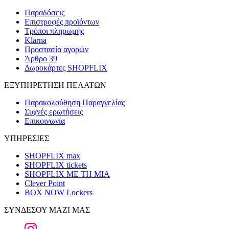
Παραδόσεις
Επιστροφές προϊόντων
Τρόποι πληρωμής
Klarna
Προστασία αγορών
Άρθρο 39
Δωροκάρτες SHOPFLIX
ΕΞΥΠΗΡΕΤΗΣΗ ΠΕΛΑΤΩΝ
Παρακολούθηση Παραγγελίας
Συχνές ερωτήσεις
Επικοινωνία
ΥΠΗΡΕΣΙΕΣ
SHOPFLIX max
SHOPFLIX tickets
SHOPFLIX ΜΕ ΤΗ ΜΙΑ
Clever Point
BOX NOW Lockers
ΣΥΝΔΕΣΟΥ ΜΑΖΙ ΜΑΣ