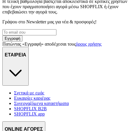
Η τελική βαθμολογία βασίζεται αποκλειστικά σε κριτικές χρηστών
διαφημίσεων και περιεχομένου, τις μετρήσεις σχετικά με
που έχουν πραγματοποιήσει αγορά μέσω SHOPFLIX ή έχουν
διαφημίσεις και περιεχόμενο, την καλύτερη εικόνα του κοινού
επιβεβαιώσει την αγορά τους.
μας και την ανάπτυξη προϊόντων. Επίσης, κοινοποιούμε
πληροφορίες σχετικά με την από μέρους σας χρήση της
Γράψου στο Νewsletter μας για νέα & προσφορές!
τοποθεσίας μας στους συνεργάτες μέσων κοινωνικής
δικτύωσης, διαφημίσεων και ανάλυσης.
Εγγραφή
Πατώντας «Εγγραφή» αποδέχεσαι τους
όρους χρήσης
ΕΤΑΙΡΕΙΑ
Σχετικά με εμάς
Ευκαιρίες καριέρας
Συνεργαζόμενα καταστήματα
SHOPFLIX B2B
SHOPFLIX app
ONLINE ΑΓΟΡΕΣ