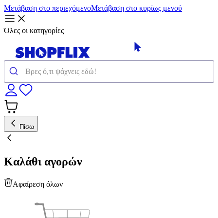
Μετάβαση στο περιεχόμενο
Μετάβαση στο κυρίως μενού
Όλες οι κατηγορίες
Πίσω
Καλάθι αγορών
Αφαίρεση όλων