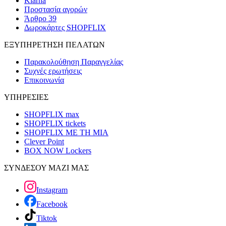
Klarna
Προστασία αγορών
Άρθρο 39
Δωροκάρτες SHOPFLIX
ΕΞΥΠΗΡΕΤΗΣΗ ΠΕΛΑΤΩΝ
Παρακολούθηση Παραγγελίας
Συχνές ερωτήσεις
Επικοινωνία
ΥΠΗΡΕΣΙΕΣ
SHOPFLIX max
SHOPFLIX tickets
SHOPFLIX ΜΕ ΤΗ ΜΙΑ
Clever Point
BOX NOW Lockers
ΣΥΝΔΕΣΟΥ ΜΑΖΙ ΜΑΣ
Instagram
Facebook
Tiktok