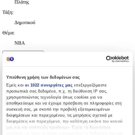
Πλάτης
Τάξη
:
Δημοτικού
Θέμα
:
NBA
Χαρακτηριστικά
+
Υπεύθυνη χρήση των δεδομένων σας
Χαρακτηριστικά
Εμείς και
οι 1022 συνεργάτες μας
επεξεργαζόμαστε
προσωπικά σας δεδομένα, π.χ. τη διεύθυνση IP σας,
Κατασκευαστής
:
χρησιμοποιώντας τεχνολογία όπως cookies για να
αποθηκεύουμε και να έχουμε πρόσβαση σε πληροφορίες στη
Back Me Up
συσκευή σας, με σκοπό την προβολή εξατομικευμένων
διαφημίσεων και περιεχομένου, τις μετρήσεις σχετικά με
Βασικά Χαρακτηριστικά
διαφημίσεις και περιεχόμενο, την καλύτερη εικόνα του κοινού
μας και την ανάπτυξη προϊόντων. Έχετε τη δυνατότητα
Χρώμα
:
επιλογής ως προς το ποιος χρησιμοποιεί τα δεδομένα σας και