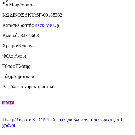
Μοιράσου το
ΚΩΔΙΚΟΣ SKU
:
SF-09185332
Κατασκευαστής
:
Back Me Up
Κωδικός
:
338-96031
Χρώμα
:
Κόκκινο
Φύλο
:
Αγόρι
Τύπος
:
Πλάτης
Τάξη
:
Δημοτικού
Δες όλα τα χαρακτηριστικά
Γίνε μέλος στο SHOPFLIX max για δωρεάν μεταφορικά για 1
χρόνο!