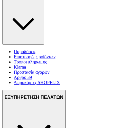
Παραδόσεις
Επιστροφές προϊόντων
Τρόποι πληρωμής
Klarna
Προστασία αγορών
Άρθρο 39
Δωροκάρτες SHOPFLIX
ΕΞΥΠΗΡΕΤΗΣΗ ΠΕΛΑΤΩΝ