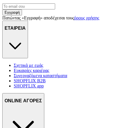
μας και την ανάπτυξη προϊόντων. Επίσης, κοινοποιούμε
πληροφορίες σχετικά με την από μέρους σας χρήση της
Εγγραφή
τοποθεσίας μας στους συνεργάτες μέσων κοινωνικής
Πατώντας «Εγγραφή» αποδέχεσαι τους
όρους χρήσης
δικτύωσης, διαφημίσεων και ανάλυσης.
ΕΤΑΙΡΕΙΑ
Σχετικά με εμάς
Ευκαιρίες καριέρας
Συνεργαζόμενα καταστήματα
SHOPFLIX B2B
SHOPFLIX app
ONLINE ΑΓΟΡΕΣ