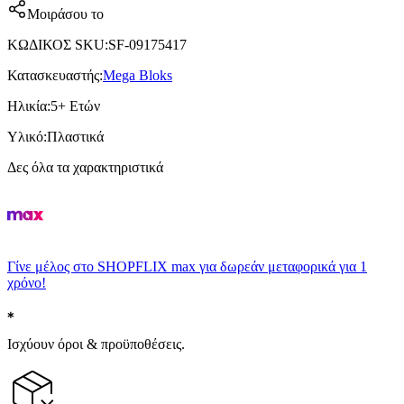
Μοιράσου το
ΚΩΔΙΚΟΣ SKU
:
SF-09175417
Κατασκευαστής
:
Mega Bloks
Ηλικία
:
5+ Ετών
Υλικό
:
Πλαστικά
Δες όλα τα χαρακτηριστικά
Γίνε μέλος στο SHOPFLIX max για δωρεάν μεταφορικά για 1
χρόνο!
Ισχύουν όροι & προϋποθέσεις.