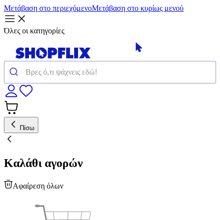
Μετάβαση στο περιεχόμενο
Μετάβαση στο κυρίως μενού
Όλες οι κατηγορίες
Πίσω
Καλάθι αγορών
Αφαίρεση όλων