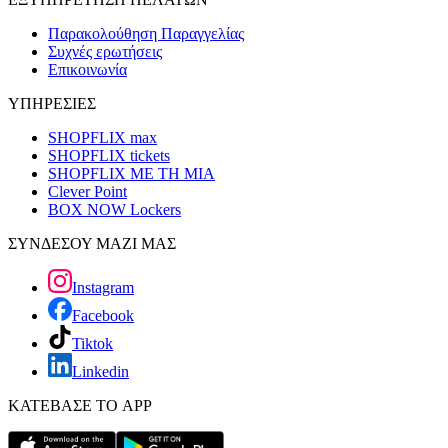
Παρακολούθηση Παραγγελίας
Συχνές ερωτήσεις
Επικοινωνία
ΥΠΗΡΕΣΙΕΣ
SHOPFLIX max
SHOPFLIX tickets
SHOPFLIX ΜΕ ΤΗ ΜΙΑ
Clever Point
BOX NOW Lockers
ΣΥΝΔΕΣΟΥ ΜΑΖΙ ΜΑΣ
Instagram
Facebook
Tiktok
Linkedin
ΚΑΤΕΒΑΣΕ ΤΟ APP