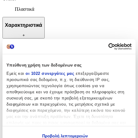
Πλαστικά
Χαρακτηριστικά
+
Χαρακτηριστικά
Κατασκευαστής
:
Υπεύθυνη χρήση των δεδομένων σας
Mega Bloks
Εμείς και
οι 1022 συνεργάτες μας
επεξεργαζόμαστε
προσωπικά σας δεδομένα, π.χ. τη διεύθυνση IP σας,
Ηλικία
:
χρησιμοποιώντας τεχνολογία όπως cookies για να
αποθηκεύουμε και να έχουμε πρόσβαση σε πληροφορίες στη
5+ Ετών
συσκευή σας, με σκοπό την προβολή εξατομικευμένων
Bristles
:
διαφημίσεων και περιεχομένου, τις μετρήσεις σχετικά με
διαφημίσεις και περιεχόμενο, την καλύτερη εικόνα του κοινού
Όχι
μας και την ανάπτυξη προϊόντων. Έχετε τη δυνατότητα
επιλογής ως προς το ποιος χρησιμοποιεί τα δεδομένα σας και
Εκπαιδευτικά
:
για ποιους σκοπούς.
Όχι
Προβολή λεπτομερειών