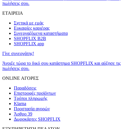
πωλήσεις σου.
ΕΤΑΙΡΕΙΑ
Σχετικά με εμάς
Ευκαιρίες καριέρας
Συνεργαζόμενα καταστήματα
SHOPFLIX B2B
SHOPFLIX app
Γίνε συνεργάτης!
Άνοιξε τώρα το δικό σου κατάστημα SHOPFLIX και αύξησε τις
πωλήσεις σου.
ONLINE ΑΓΟΡΕΣ
Παραδόσεις
Επιστροφές προϊόντων
Τρόποι πληρωμής
Klarna
Προστασία αγορών
Άρθρο 39
Δωροκάρτες SHOPFLIX
ΕΞΥΠΗΡΕΤΗΣΗ ΠΕΛΑΤΩΝ