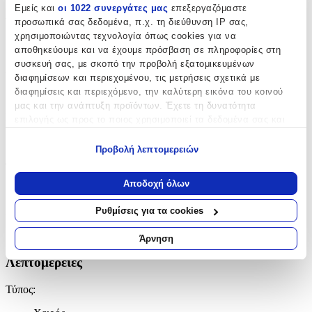
Εμείς και
οι 1022 συνεργάτες μας
επεξεργαζόμαστε
Υλικό
:
προσωπικά σας δεδομένα, π.χ. τη διεύθυνση IP σας,
χρησιμοποιώντας τεχνολογία όπως cookies για να
Inox
αποθηκεύουμε και να έχουμε πρόσβαση σε πληροφορίες στη
συσκευή σας, με σκοπό την προβολή εξατομικευμένων
Δίχρωμη
:
διαφημίσεων και περιεχομένου, τις μετρήσεις σχετικά με
διαφημίσεις και περιεχόμενο, την καλύτερη εικόνα του κοινού
Όχι
μας και την ανάπτυξη προϊόντων. Έχετε τη δυνατότητα
Επιχρυσωμένη
:
επιλογής ως προς το ποιος χρησιμοποιεί τα δεδομένα σας και
για ποιους σκοπούς.
Όχι
Προβολή λεπτομερειών
Εάν μας επιτρέπετε, θα θέλαμε επίσης:
Φύλο
:
Να συλλέξουμε πληροφορίες σχετικά με τη γεωγραφική
Αποδοχή όλων
Άνδρας
σας τοποθεσία, οι οποίες μπορεί να είναι ακριβείς σε
απόσταση μερικών μέτρων
Ρυθμίσεις για τα cookies
Χρώμα Υλικού
:
Να αναγνωρίσουμε τη συσκευή σας σαρώνοντας ενεργά
για συγκεκριμένα χαρακτηριστικά (δακτυλικό αποτύπωμα)
Λευκό
Άρνηση
Μάθετε περισσότερα σχετικά με τον τρόπο επεξεργασίας των
Λεπτομέρειες
προσωπικών σας δεδομένων και καθορίστε τις προτιμήσεις σας
στην
ενότητα “Λεπτομέρειες”
. Μπορείτε να αλλάξετε ή να
Τύπος
:
ανακαλέσετε τη συγκατάθεσή σας ανά πάσα στιγμή από τη
Δήλωση Cookies.