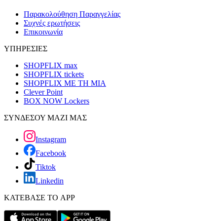
Παρακολούθηση Παραγγελίας
Συχνές ερωτήσεις
Επικοινωνία
ΥΠΗΡΕΣΙΕΣ
SHOPFLIX max
SHOPFLIX tickets
SHOPFLIX ΜΕ ΤΗ ΜΙΑ
Clever Point
BOX NOW Lockers
ΣΥΝΔΕΣΟΥ ΜΑΖΙ ΜΑΣ
Instagram
Facebook
Tiktok
Linkedin
ΚΑΤΕΒΑΣΕ ΤΟ APP