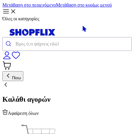
Μετάβαση στο περιεχόμενο
Μετάβαση στο κυρίως μενού
Όλες οι κατηγορίες
Πίσω
Καλάθι αγορών
Αφαίρεση όλων