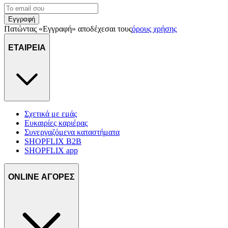
Εγγραφή
Πατώντας «Εγγραφή» αποδέχεσαι τους
όρους χρήσης
ΕΤΑΙΡΕΙΑ
Σχετικά με εμάς
Ευκαιρίες καριέρας
Συνεργαζόμενα καταστήματα
SHOPFLIX B2B
SHOPFLIX app
ONLINE ΑΓΟΡΕΣ