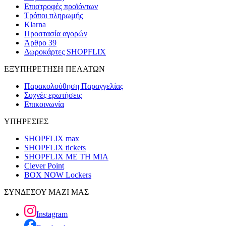
Επιστροφές προϊόντων
Τρόποι πληρωμής
Klarna
Προστασία αγορών
Άρθρο 39
Δωροκάρτες SHOPFLIX
ΕΞΥΠΗΡΕΤΗΣΗ ΠΕΛΑΤΩΝ
Παρακολούθηση Παραγγελίας
Συχνές ερωτήσεις
Επικοινωνία
ΥΠΗΡΕΣΙΕΣ
SHOPFLIX max
SHOPFLIX tickets
SHOPFLIX ΜΕ ΤΗ ΜΙΑ
Clever Point
BOX NOW Lockers
ΣΥΝΔΕΣΟΥ ΜΑΖΙ ΜΑΣ
Instagram