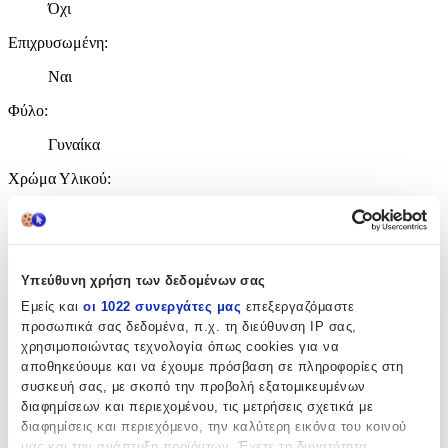
Όχι
Επιχρυσωμένη
:
Ναι
Φύλο
:
Γυναίκα
Χρώμα Υλικού
:
Κίτρινο
Λεπτομέρειες
Υπεύθυνη χρήση των δεδομένων σας
Τύπος
:
Εμείς και
οι 1022 συνεργάτες μας
επεξεργαζόμαστε
Χειρός
προσωπικά σας δεδομένα, π.χ. τη διεύθυνση IP σας,
χρησιμοποιώντας τεχνολογία όπως cookies για να
Μήκος
:
αποθηκεύουμε και να έχουμε πρόσβαση σε πληροφορίες στη
συσκευή σας, με σκοπό την προβολή εξατομικευμένων
19
διαφημίσεων και περιεχομένου, τις μετρήσεις σχετικά με
cm
διαφημίσεις και περιεχόμενο, την καλύτερη εικόνα του κοινού
μας και την ανάπτυξη προϊόντων. Έχετε τη δυνατότητα