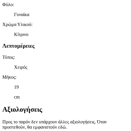
Φύλο
:
στη συσκευή σας, με σκοπό την προβολή εξατομικευμένων
διαφημίσεων και περιεχομένου, τις μετρήσεις σχετικά με
Γυναίκα
διαφημίσεις και περιεχόμενο, την καλύτερη εικόνα του κοινού
μας και την ανάπτυξη προϊόντων. Επίσης, κοινοποιούμε
Χρώμα Υλικού
:
πληροφορίες σχετικά με την από μέρους σας χρήση της
Κίτρινο
τοποθεσίας μας στους συνεργάτες μέσων κοινωνικής
δικτύωσης, διαφημίσεων και ανάλυσης.
Λεπτομέρειες
Τύπος
:
Χειρός
Μήκος
:
19
cm
Αξιολογήσεις
Προς το παρόν δεν υπάρχουν άλλες αξιολογήσεις. Όταν
προστεθούν, θα εμφανιστούν εδώ.