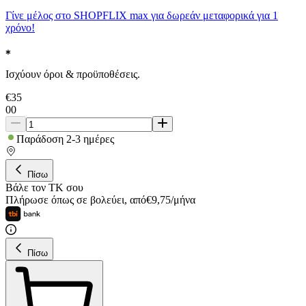
Γίνε μέλος στο SHOPFLIX max για δωρεάν μεταφορικά για 1
χρόνο!
Ισχύουν όροι & προϋποθέσεις.
€
35
00
Παράδοση 2-3 ημέρες
Πίσω
Βάλε τον ΤΚ σου
Πλήρωσε όπως σε βολεύει
,
από
€
9,75
/
μήνα
Πίσω