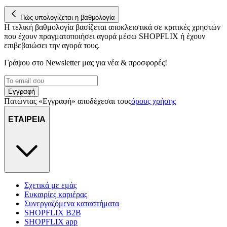
Πώς υπολογίζεται η βαθμολογία
Η τελική βαθμολογία βασίζεται αποκλειστικά σε κριτικές χρηστών
που έχουν πραγματοποιήσει αγορά μέσω SHOPFLIX ή έχουν
επιβεβαιώσει την αγορά τους.
Γράψου στο Νewsletter μας για νέα & προσφορές!
Εγγραφή
Πατώντας «Εγγραφή» αποδέχεσαι τους
όρους χρήσης
ΕΤΑΙΡΕΙΑ
Σχετικά με εμάς
Ευκαιρίες καριέρας
Συνεργαζόμενα καταστήματα
SHOPFLIX B2B
SHOPFLIX app