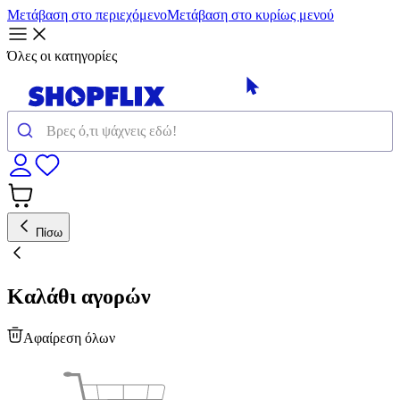
Μετάβαση στο περιεχόμενο
Μετάβαση στο κυρίως μενού
Όλες οι κατηγορίες
Πίσω
Καλάθι αγορών
Αφαίρεση όλων