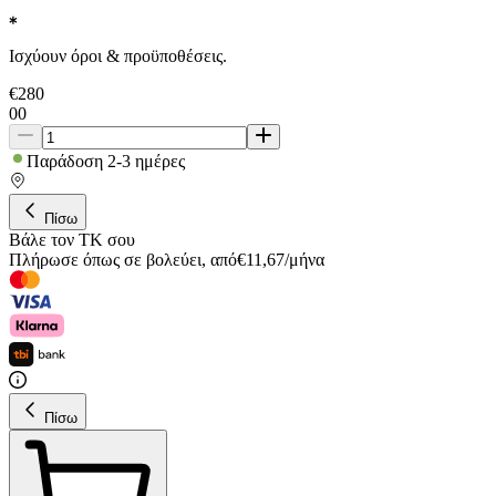
Ισχύουν όροι & προϋποθέσεις.
€
280
00
Παράδοση 2-3 ημέρες
Πίσω
Βάλε τον ΤΚ σου
Πλήρωσε όπως σε βολεύει
,
από
€
11,67
/
μήνα
Πίσω