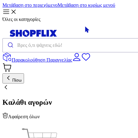
Μετάβαση στο περιεχόμενο
Μετάβαση στο κυρίως μενού
Όλες οι κατηγορίες
Παρακολούθηση Παραγγελίας
Πίσω
Καλάθι αγορών
Αφαίρεση όλων