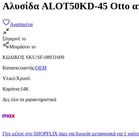
Αλυσίδα ALOT50KD-45 Otto α
Αγαπημένα
Σύγκρινέ το
Μοιράσου το
ΚΩΔΙΚΟΣ SKU
:
SF-08931609
Κατασκευαστής
:
OEM
Υλικό
:
Χρυσό
Καράτια
:
14Κ
Δες όλα τα χαρακτηριστικά
Γίνε μέλος στο SHOPFLIX max για δωρεάν μεταφορικά για 1 χρόνο