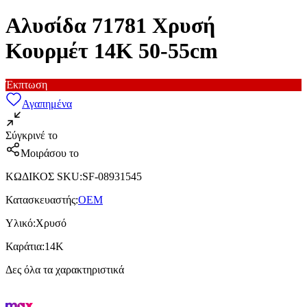
Αλυσίδα 71781 Xρυσή
Κουρμέτ 14Κ 50-55cm
Έκπτωση
Αγαπημένα
Σύγκρινέ το
Μοιράσου το
ΚΩΔΙΚΟΣ SKU
:
SF-08931545
Κατασκευαστής
:
OEM
Υλικό
:
Χρυσό
Καράτια
:
14Κ
Δες όλα τα χαρακτηριστικά