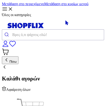
Μετάβαση στο περιεχόμενο
Μετάβαση στο κυρίως μενού
Όλες οι κατηγορίες
Πίσω
Καλάθι αγορών
Αφαίρεση όλων