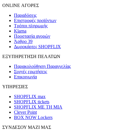
ONLINE ΑΓΟΡΕΣ
Παραδόσεις
Επιστροφές προϊόντων
Τρόποι πληρωμής
Klarna
Προστασία αγορών
Άρθρο 39
Δωροκάρτες SHOPFLIX
ΕΞΥΠΗΡΕΤΗΣΗ ΠΕΛΑΤΩΝ
Παρακολούθηση Παραγγελίας
Συχνές ερωτήσεις
Επικοινωνία
ΥΠΗΡΕΣΙΕΣ
SHOPFLIX max
SHOPFLIX tickets
SHOPFLIX ΜΕ ΤΗ ΜΙΑ
Clever Point
BOX NOW Lockers
ΣΥΝΔΕΣΟΥ ΜΑΖΙ ΜΑΣ