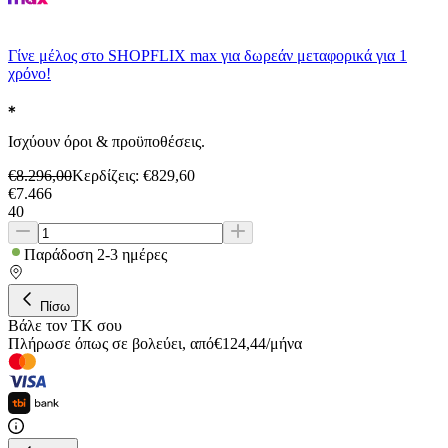
Γίνε μέλος στο SHOPFLIX max για δωρεάν μεταφορικά για 1
χρόνο!
Ισχύουν όροι & προϋποθέσεις.
€
8.296,00
Κερδίζεις
: €
829,60
€
7.466
40
Παράδοση 2-3 ημέρες
Πίσω
Βάλε τον ΤΚ σου
Πλήρωσε όπως σε βολεύει
,
από
€
124,44
/
μήνα