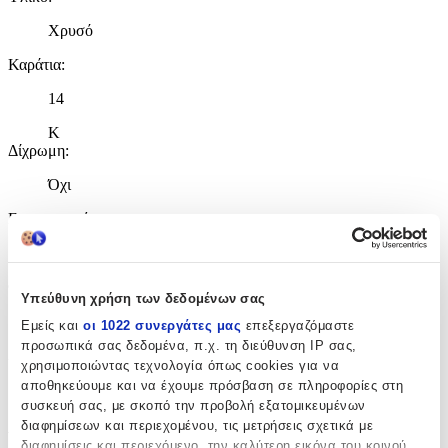
Χρυσό
Καράτια
:
14
Κ
Δίχρωμη
:
Όχι
Επιχρυσωμένη
:
Όχι
Φύλο
:
Υπεύθυνη χρήση των δεδομένων σας
Unisex
Εμείς και
οι 1022 συνεργάτες μας
επεξεργαζόμαστε
προσωπικά σας δεδομένα, π.χ. τη διεύθυνση IP σας,
Χρώμα Υλικού
:
χρησιμοποιώντας τεχνολογία όπως cookies για να
αποθηκεύουμε και να έχουμε πρόσβαση σε πληροφορίες στη
Κίτρινο
συσκευή σας, με σκοπό την προβολή εξατομικευμένων
Λεπτομέρειες
διαφημίσεων και περιεχομένου, τις μετρήσεις σχετικά με
διαφημίσεις και περιεχόμενο, την καλύτερη εικόνα του κοινού