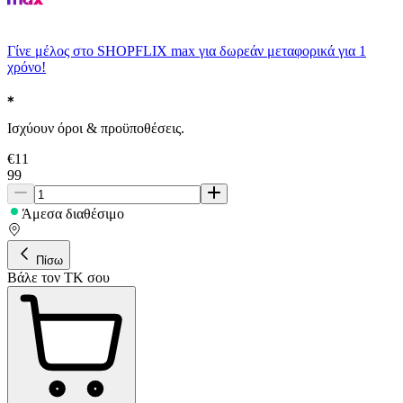
Γίνε μέλος στο SHOPFLIX max για δωρεάν μεταφορικά για 1
χρόνο!
Ισχύουν όροι & προϋποθέσεις.
€
11
99
Άμεσα διαθέσιμο
Πίσω
Βάλε τον ΤΚ σου