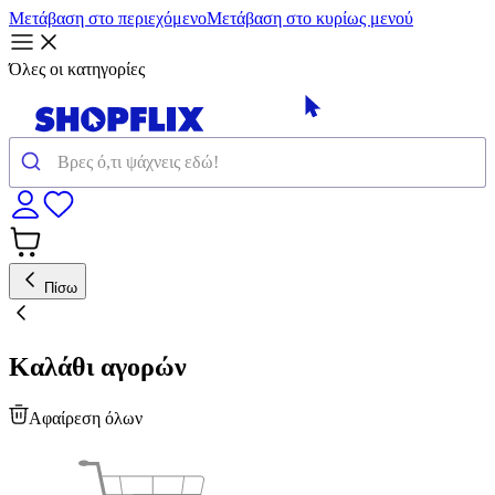
Μετάβαση στο περιεχόμενο
Μετάβαση στο κυρίως μενού
Όλες οι κατηγορίες
Πίσω
Καλάθι αγορών
Αφαίρεση όλων