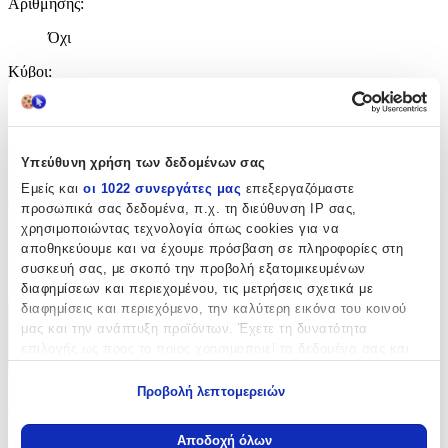
Αρίθμησης
:
Όχι
Κύβοι
:
Όχι
Υλικό
:
Υπεύθυνη χρήση των δεδομένων σας
Πλαστικά
Εμείς και
οι 1022 συνεργάτες μας
επεξεργαζόμαστε
Τεμάχια
:
προσωπικά σας δεδομένα, π.χ. τη διεύθυνση IP σας,
χρησιμοποιώντας τεχνολογία όπως cookies για να
24
αποθηκεύουμε και να έχουμε πρόσβαση σε πληροφορίες στη
συσκευή σας, με σκοπό την προβολή εξατομικευμένων
τμχ
διαφημίσεων και περιεχομένου, τις μετρήσεις σχετικά με
διαφημίσεις και περιεχόμενο, την καλύτερη εικόνα του κοινού
Χαρακτηριστικά
μας και την ανάπτυξη προϊόντων. Έχετε τη δυνατότητα
επιλογής ως προς το ποιος χρησιμοποιεί τα δεδομένα σας και
+
για ποιους σκοπούς.
Προβολή λεπτομερειών
Χαρακτηριστικά
Εάν μας επιτρέπετε, θα θέλαμε επίσης:
Να συλλέξουμε πληροφορίες σχετικά με τη γεωγραφική
Αποδοχή όλων
Κατασκευαστής
: