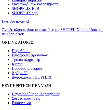
Συνεργαζόμενα καταστήματα
SHOPFLIX B2B
SHOPFLIX app
Γίνε συνεργάτης!
Άνοιξε τώρα το δικό σου κατάστημα SHOPFLIX και αύξησε τις
πωλήσεις σου.
ONLINE ΑΓΟΡΕΣ
Παραδόσεις
Επιστροφές προϊόντων
Τρόποι πληρωμής
Klarna
Προστασία αγορών
Άρθρο 39
Δωροκάρτες SHOPFLIX
ΕΞΥΠΗΡΕΤΗΣΗ ΠΕΛΑΤΩΝ
Παρακολούθηση Παραγγελίας
Συχνές ερωτήσεις
Επικοινωνία