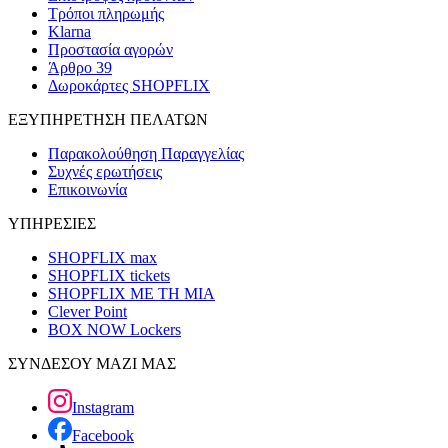
Τρόποι πληρωμής
Klarna
Προστασία αγορών
Άρθρο 39
Δωροκάρτες SHOPFLIX
ΕΞΥΠΗΡΕΤΗΣΗ ΠΕΛΑΤΩΝ
Παρακολούθηση Παραγγελίας
Συχνές ερωτήσεις
Επικοινωνία
ΥΠΗΡΕΣΙΕΣ
SHOPFLIX max
SHOPFLIX tickets
SHOPFLIX ΜΕ ΤΗ ΜΙΑ
Clever Point
BOX NOW Lockers
ΣΥΝΔΕΣΟΥ ΜΑΖΙ ΜΑΣ
Instagram
Facebook