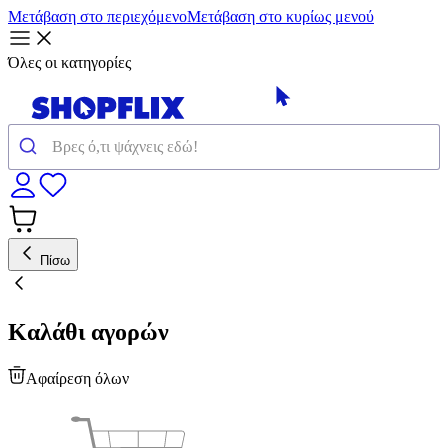
Μετάβαση στο περιεχόμενο
Μετάβαση στο κυρίως μενού
Όλες οι κατηγορίες
Πίσω
Καλάθι αγορών
Αφαίρεση όλων