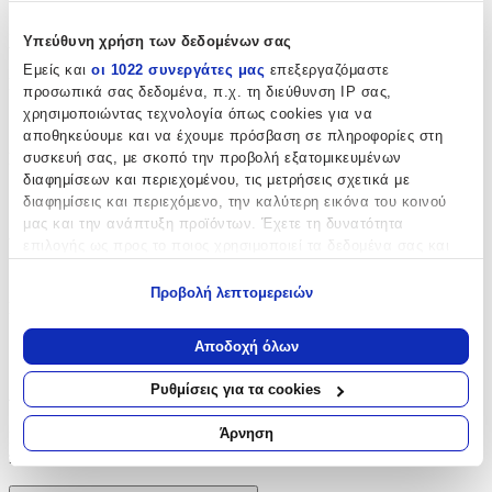
Χαρακτηριστικά
Υπεύθυνη χρήση των δεδομένων σας
Εμείς και
οι 1022 συνεργάτες μας
επεξεργαζόμαστε
Μπαταρία Προαιρετική
:
προσωπικά σας δεδομένα, π.χ. τη διεύθυνση IP σας,
χρησιμοποιώντας τεχνολογία όπως cookies για να
Όχι
αποθηκεύουμε και να έχουμε πρόσβαση σε πληροφορίες στη
Είδος
:
συσκευή σας, με σκοπό την προβολή εξατομικευμένων
διαφημίσεων και περιεχομένου, τις μετρήσεις σχετικά με
Μπαταρίας
διαφημίσεις και περιεχόμενο, την καλύτερη εικόνα του κοινού
μας και την ανάπτυξη προϊόντων. Έχετε τη δυνατότητα
Automatic
:
επιλογής ως προς το ποιος χρησιμοποιεί τα δεδομένα σας και
για ποιους σκοπούς.
Όχι
Προβολή λεπτομερειών
Manual
:
Εάν μας επιτρέπετε, θα θέλαμε επίσης:
Να συλλέξουμε πληροφορίες σχετικά με τη γεωγραφική
Ναι
Αποδοχή όλων
σας τοποθεσία, οι οποίες μπορεί να είναι ακριβείς σε
απόσταση μερικών μέτρων
Αξιολογήσεις
Ρυθμίσεις για τα cookies
Να αναγνωρίσουμε τη συσκευή σας σαρώνοντας ενεργά
για συγκεκριμένα χαρακτηριστικά (δακτυλικό αποτύπωμα)
Άρνηση
Προς το παρόν δεν υπάρχουν άλλες αξιολογήσεις. Όταν
Μάθετε περισσότερα σχετικά με τον τρόπο επεξεργασίας των
προστεθούν, θα εμφανιστούν εδώ.
προσωπικών σας δεδομένων και καθορίστε τις προτιμήσεις σας