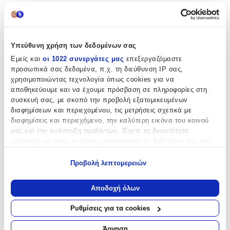
Κατασκευαστής
:
Prym
Είδος
:
Υπεύθυνη χρήση των δεδομένων σας
Εμείς και
οι 1022 συνεργάτες μας
επεξεργαζόμαστε
Χάρακες
προσωπικά σας δεδομένα, π.χ. τη διεύθυνση IP σας,
χρησιμοποιώντας τεχνολογία όπως cookies για να
Χαρακτηριστικά
αποθηκεύουμε και να έχουμε πρόσβαση σε πληροφορίες στη
συσκευή σας, με σκοπό την προβολή εξατομικευμένων
+
διαφημίσεων και περιεχομένου, τις μετρήσεις σχετικά με
διαφημίσεις και περιεχόμενο, την καλύτερη εικόνα του κοινού
Χαρακτηριστικά
μας και την ανάπτυξη προϊόντων. Έχετε τη δυνατότητα
επιλογής ως προς το ποιος χρησιμοποιεί τα δεδομένα σας και
Κατασκευαστής
:
για ποιους σκοπούς.
Προβολή λεπτομερειών
Prym
Εάν μας επιτρέπετε, θα θέλαμε επίσης:
Να συλλέξουμε πληροφορίες σχετικά με τη γεωγραφική
Είδος
:
Αποδοχή όλων
σας τοποθεσία, οι οποίες μπορεί να είναι ακριβείς σε
Χάρακες
απόσταση μερικών μέτρων
Ρυθμίσεις για τα cookies
Να αναγνωρίσουμε τη συσκευή σας σαρώνοντας ενεργά
Αξιολογήσεις
για συγκεκριμένα χαρακτηριστικά (δακτυλικό αποτύπωμα)
Άρνηση