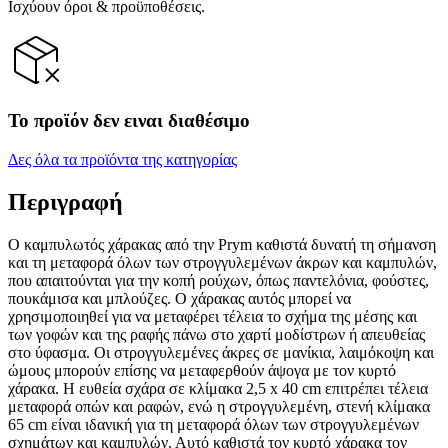
Ισχύουν όροι & προϋποθέσεις.
Το προϊόν δεν ειναι διαθέσιμο
Δες όλα τα προϊόντα της κατηγορίας
Περιγραφή
Ο καμπυλωτός χάρακας από την Prym καθιστά δυνατή τη σήμανση
και τη μεταφορά όλων των στρογγυλεμένων άκρων και καμπυλών,
που απαιτούνται για την κοπή ρούχων, όπως παντελόνια, φούστες,
πουκάμισα και μπλούζες. Ο χάρακας αυτός μπορεί να
χρησιμοποιηθεί για να μεταφέρει τέλεια το σχήμα της μέσης και
των γοφών και της ραφής πάνω στο χαρτί μοδίστρων ή απευθείας
στο ύφασμα. Οι στρογγυλεμένες άκρες σε μανίκια, λαιμόκοψη και
ώμους μπορούν επίσης να μεταφερθούν άψογα με τον κυρτό
χάρακα. Η ευθεία σχάρα σε κλίμακα 2,5 x 40 cm επιτρέπει τέλεια
μεταφορά οπών και ραφών, ενώ η στρογγυλεμένη, στενή κλίμακα
65 cm είναι ιδανική για τη μεταφορά όλων των στρογγυλεμένων
σχημάτων και καμπυλών. Αυτό καθιστά τον κυρτό χάρακα τον