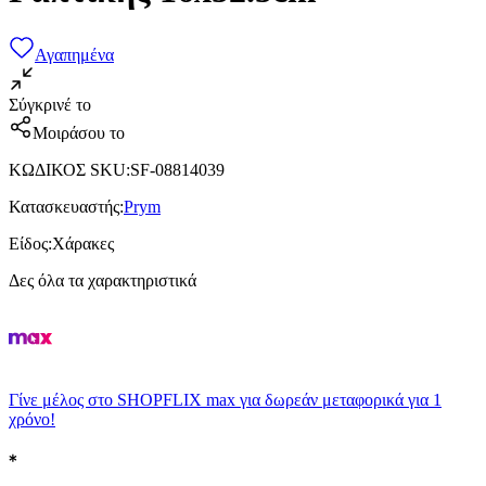
Αγαπημένα
Σύγκρινέ το
Μοιράσου το
ΚΩΔΙΚΟΣ SKU
:
SF-08814039
Κατασκευαστής
:
Prym
Είδος
:
Χάρακες
Δες όλα τα χαρακτηριστικά
Γίνε μέλος στο SHOPFLIX max για δωρεάν μεταφορικά για 1
χρόνο!