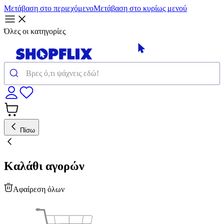
Μετάβαση στο περιεχόμενο
Μετάβαση στο κυρίως μενού
Όλες οι κατηγορίες
Πίσω
Καλάθι αγορών
Αφαίρεση όλων