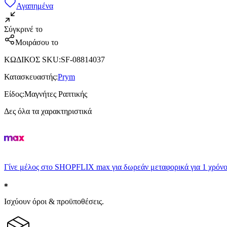
Αγαπημένα
Σύγκρινέ το
Μοιράσου το
ΚΩΔΙΚΟΣ SKU
:
SF-08814037
Κατασκευαστής
:
Prym
Είδος
:
Μαγνήτες Ραπτικής
Δες όλα τα χαρακτηριστικά
Γίνε μέλος στο SHOPFLIX max για δωρεάν μεταφορικά για 1 χρόνο
Ισχύουν όροι & προϋποθέσεις.