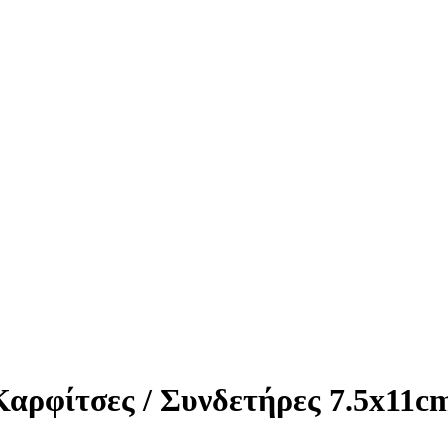
αρφίτσες / Συνδετήρες 7.5x11c