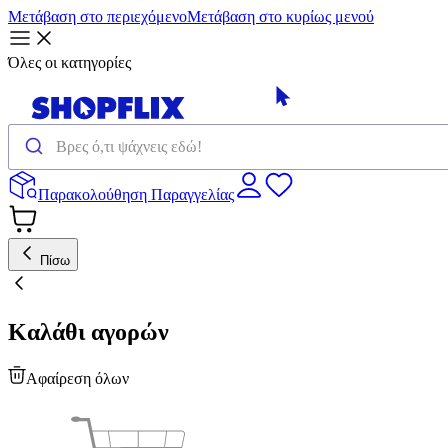
Μετάβαση στο περιεχόμενο
Μετάβαση στο κυρίως μενού
Όλες οι κατηγορίες
Παρακολούθηση Παραγγελίας
Πίσω
Καλάθι αγορών
Αφαίρεση όλων