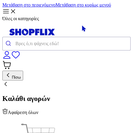
Μετάβαση στο περιεχόμενο
Μετάβαση στο κυρίως μενού
Όλες οι κατηγορίες
Πίσω
Καλάθι αγορών
Αφαίρεση όλων