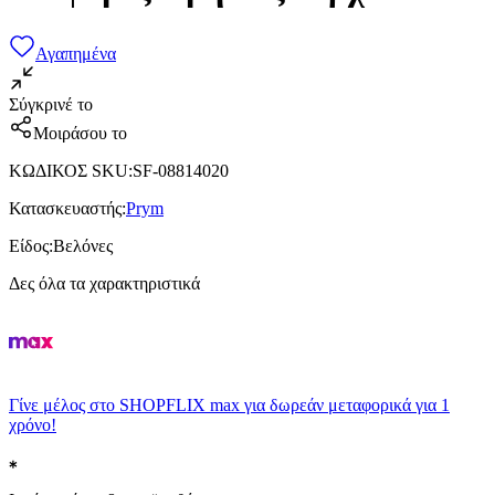
Αγαπημένα
Σύγκρινέ το
Μοιράσου το
ΚΩΔΙΚΟΣ SKU
:
SF-08814020
Κατασκευαστής
:
Prym
Είδος
:
Βελόνες
Δες όλα τα χαρακτηριστικά
Γίνε μέλος στο SHOPFLIX max για δωρεάν μεταφορικά για 1
χρόνο!