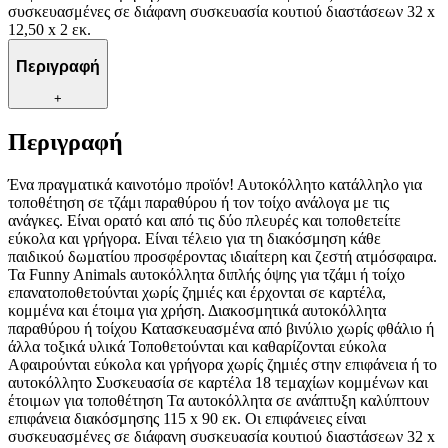
συσκευασμένες σε διάφανη συσκευασία κουτιού διαστάσεων 32 x
12,50 x 2 εκ.
Περιγραφή
+
Περιγραφή
Ένα πραγματικά καινοτόμο προϊόν! Αυτοκόλλητο κατάλληλο για
τοποθέτηση σε τζάμι παραθύρου ή τον τοίχο ανάλογα με τις
ανάγκες. Είναι ορατό και από τις δύο πλευρές και τοποθετείτε
εύκολα και γρήγορα. Είναι τέλειο για τη διακόσμηση κάθε
παιδικού δωματίου προσφέροντας ιδιαίτερη και ζεστή ατμόσφαιρα.
Τα Funny Animals αυτοκόλλητα διπλής όψης για τζάμι ή τοίχο
επανατοποθετούνται χωρίς ζημιές και έρχονται σε καρτέλα,
κομμένα και έτοιμα για χρήση. Διακοσμητικά αυτοκόλλητα
παραθύρου ή τοίχου Κατασκευασμένα από βινύλιο χωρίς φθάλιο ή
άλλα τοξικά υλικά Τοποθετούνται και καθαρίζονται εύκολα
Αφαιρούνται εύκολα και γρήγορα χωρίς ζημιές στην επιφάνεια ή το
αυτοκόλλητο Συσκευασία σε καρτέλα 18 τεμαχίων κομμένων και
έτοιμων για τοποθέτηση Τα αυτοκόλλητα σε ανάπτυξη καλύπτουν
επιφάνεια διακόσμησης 115 x 90 εκ. Οι επιφάνειες είναι
συσκευασμένες σε διάφανη συσκευασία κουτιού διαστάσεων 32 x