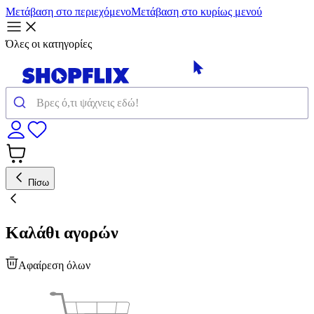
Μετάβαση στο περιεχόμενο
Μετάβαση στο κυρίως μενού
Όλες οι κατηγορίες
Πίσω
Καλάθι αγορών
Αφαίρεση όλων