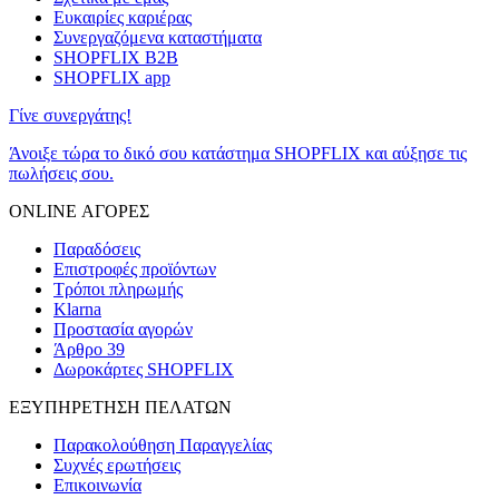
Ευκαιρίες καριέρας
Συνεργαζόμενα καταστήματα
SHOPFLIX B2B
SHOPFLIX app
Γίνε συνεργάτης!
Άνοιξε τώρα το δικό σου κατάστημα SHOPFLIX και αύξησε τις
πωλήσεις σου.
ONLINE ΑΓΟΡΕΣ
Παραδόσεις
Επιστροφές προϊόντων
Τρόποι πληρωμής
Klarna
Προστασία αγορών
Άρθρο 39
Δωροκάρτες SHOPFLIX
ΕΞΥΠΗΡΕΤΗΣΗ ΠΕΛΑΤΩΝ
Παρακολούθηση Παραγγελίας
Συχνές ερωτήσεις
Επικοινωνία