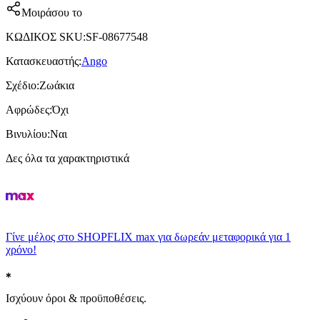
Μοιράσου το
ΚΩΔΙΚΟΣ SKU
:
SF-08677548
Κατασκευαστής
:
Ango
Σχέδιο
:
Ζωάκια
Αφρώδες
:
Όχι
Βινυλίου
:
Ναι
Δες όλα τα χαρακτηριστικά
Γίνε μέλος στο SHOPFLIX max για δωρεάν μεταφορικά για 1
χρόνο!
Ισχύουν όροι & προϋποθέσεις.