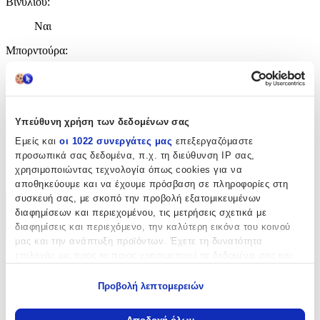
Βινυλίου
:
Ναι
Μπορντούρα
:
Όχι
Φωσφοριζέ
:
Υπεύθυνη χρήση των δεδομένων σας
Όχι
Εμείς και
οι 1022 συνεργάτες μας
επεξεργαζόμαστε
3D
:
προσωπικά σας δεδομένα, π.χ. τη διεύθυνση IP σας,
χρησιμοποιώντας τεχνολογία όπως cookies για να
Όχι
αποθηκεύουμε και να έχουμε πρόσβαση σε πληροφορίες στη
συσκευή σας, με σκοπό την προβολή εξατομικευμένων
Χαρακτηριστικά
διαφημίσεων και περιεχομένου, τις μετρήσεις σχετικά με
διαφημίσεις και περιεχόμενο, την καλύτερη εικόνα του κοινού
+
μας και την ανάπτυξη προϊόντων. Έχετε τη δυνατότητα
επιλογής ως προς το ποιος χρησιμοποιεί τα δεδομένα σας και
Χαρακτηριστικά
για ποιους σκοπούς.
Προβολή λεπτομερειών
Κατασκευαστής
:
Εάν μας επιτρέπετε, θα θέλαμε επίσης:
Να συλλέξουμε πληροφορίες σχετικά με τη γεωγραφική
Ango