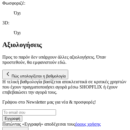
τοποθεσίας μας στους συνεργάτες μέσων κοινωνικής
Φωσφοριζέ
:
δικτύωσης, διαφημίσεων και ανάλυσης.
Όχι
3D
:
Όχι
Αξιολογήσεις
Προς το παρόν δεν υπάρχουν άλλες αξιολογήσεις. Όταν
προστεθούν, θα εμφανιστούν εδώ.
Πώς υπολογίζεται η βαθμολογία
Η τελική βαθμολογία βασίζεται αποκλειστικά σε κριτικές χρηστών
που έχουν πραγματοποιήσει αγορά μέσω SHOPFLIX ή έχουν
επιβεβαιώσει την αγορά τους.
Γράψου στο Νewsletter μας για νέα & προσφορές!
Εγγραφή
Πατώντας «Εγγραφή» αποδέχεσαι τους
όρους χρήσης