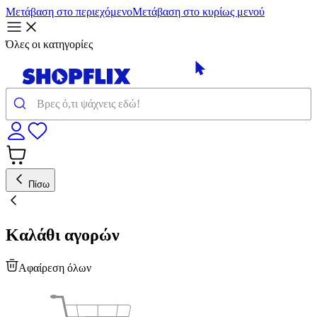
Μετάβαση στο περιεχόμενο
Μετάβαση στο κυρίως μενού
Όλες οι κατηγορίες
Πίσω
Καλάθι αγορών
Αφαίρεση όλων