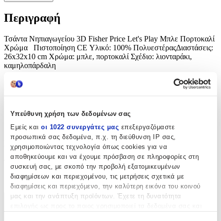
Περιγραφή
Τσάντα Νηπιαγωγείου 3D Fisher Price Let's Play Μπλε Πορτοκαλί
Χρώμα Πιστοποίηση CE Υλικό: 100% ΠολυεστέραςΔιαστάσεις:
26x32x10 cm Χρώμα: μπλε, πορτοκαλί Σχέδιο: λιονταράκι,
καμηλοπάρδαλη
Χαρακτηριστικά
Κατασκευαστής
:
Υπεύθυνη χρήση των δεδομένων σας
Arditex
Εμείς και
οι 1022 συνεργάτες μας
επεξεργαζόμαστε
προσωπικά σας δεδομένα, π.χ. τη διεύθυνση IP σας,
Βασικά Χαρακτηριστικά
χρησιμοποιώντας τεχνολογία όπως cookies για να
αποθηκεύουμε και να έχουμε πρόσβαση σε πληροφορίες στη
Τάξη
:
συσκευή σας, με σκοπό την προβολή εξατομικευμένων
διαφημίσεων και περιεχομένου, τις μετρήσεις σχετικά με
Νηπιαγωγείου
διαφημίσεις και περιεχόμενο, την καλύτερη εικόνα του κοινού
μας και την ανάπτυξη προϊόντων. Έχετε τη δυνατότητα
Χαρακτηριστικά
επιλογής ως προς το ποιος χρησιμοποιεί τα δεδομένα σας και
για ποιους σκοπούς.