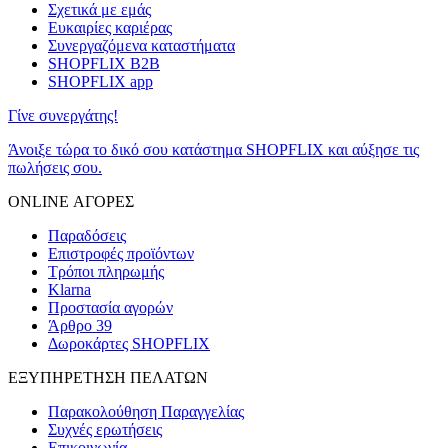
Σχετικά με εμάς
Ευκαιρίες καριέρας
Συνεργαζόμενα καταστήματα
SHOPFLIX B2B
SHOPFLIX app
Γίνε συνεργάτης!
Άνοιξε τώρα το δικό σου κατάστημα SHOPFLIX και αύξησε τις
πωλήσεις σου.
ONLINE ΑΓΟΡΕΣ
Παραδόσεις
Επιστροφές προϊόντων
Τρόποι πληρωμής
Klarna
Προστασία αγορών
Άρθρο 39
Δωροκάρτες SHOPFLIX
ΕΞΥΠΗΡΕΤΗΣΗ ΠΕΛΑΤΩΝ
Παρακολούθηση Παραγγελίας
Συχνές ερωτήσεις
Επικοινωνία