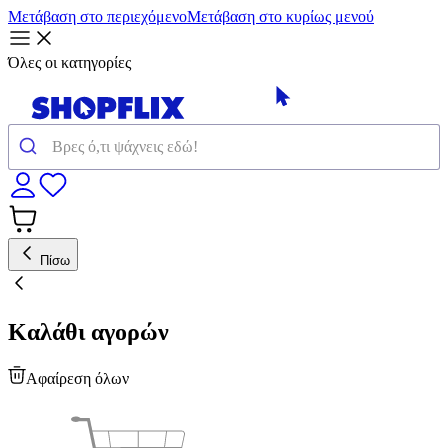
Μετάβαση στο περιεχόμενο
Μετάβαση στο κυρίως μενού
Όλες οι κατηγορίες
Πίσω
Καλάθι αγορών
Αφαίρεση όλων