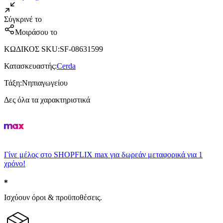
Σύγκρινέ το
Μοιράσου το
ΚΩΔΙΚΟΣ SKU
:
SF-08631599
Κατασκευαστής
:
Cerda
Τάξη
:
Νηπιαγωγείου
Δες όλα τα χαρακτηριστικά
Γίνε μέλος στο SHOPFLIX max για δωρεάν μεταφορικά για 1
χρόνο!
Ισχύουν όροι & προϋποθέσεις.