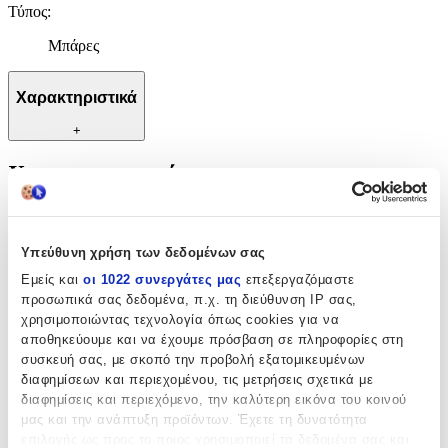
Τύπος
:
Μπάρες
Χαρακτηριστικά
+
Χαρακτηριστικά
Κατασκευαστής
:
Sequoia
Υπεύθυνη χρήση των δεδομένων σας
Εμείς και
οι 1022 συνεργάτες μας
επεξεργαζόμαστε
Βασικά Χαρακτηριστικά
προσωπικά σας δεδομένα, π.χ. τη διεύθυνση IP σας,
χρησιμοποιώντας τεχνολογία όπως cookies για να
Χρώμα Υλικού
:
αποθηκεύουμε και να έχουμε πρόσβαση σε πληροφορίες στη
συσκευή σας, με σκοπό την προβολή εξατομικευμένων
Μαύρο
διαφημίσεων και περιεχομένου, τις μετρήσεις σχετικά με
Υλικό
:
διαφημίσεις και περιεχόμενο, την καλύτερη εικόνα του κοινού
μας και την ανάπτυξη προϊόντων. Έχετε τη δυνατότητα
Ατσάλι
επιλογής ως προς το ποιος χρησιμοποιεί τα δεδομένα σας και