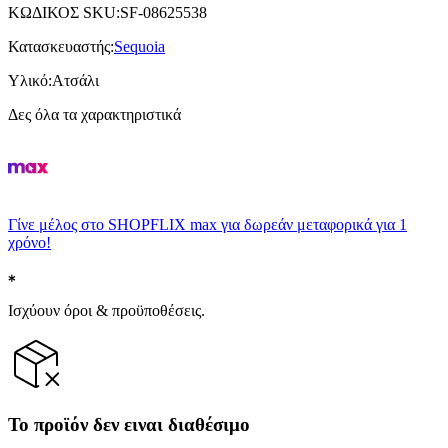
ΚΩΔΙΚΟΣ SKU
:
SF-08625538
Κατασκευαστής
:
Sequoia
Υλικό
:
Ατσάλι
Δες όλα τα χαρακτηριστικά
Γίνε μέλος στο SHOPFLIX max για δωρεάν μεταφορικά για 1
χρόνο!
Ισχύουν όροι & προϋποθέσεις.
Το προϊόν δεν ειναι διαθέσιμο