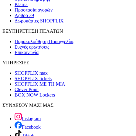
Klarna
Προστασία αγορών
Άρθρο 39
Δωροκάρτες SHOPFLIX
ΕΞΥΠΗΡΕΤΗΣΗ ΠΕΛΑΤΩΝ
Παρακολούθηση Παραγγελίας
Συχνές ερωτήσεις
Επικοινωνία
ΥΠΗΡΕΣΙΕΣ
SHOPFLIX max
SHOPFLIX tickets
SHOPFLIX ΜΕ ΤΗ ΜΙΑ
Clever Point
BOX NOW Lockers
ΣΥΝΔΕΣΟΥ ΜΑΖΙ ΜΑΣ
Instagram
Facebook
Tiktok