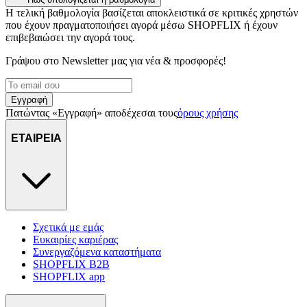
διαφημίσεων και περιεχομένου, τις μετρήσεις σχετικά με
Η τελική βαθμολογία βασίζεται αποκλειστικά σε κριτικές χρηστών
διαφημίσεις και περιεχόμενο, την καλύτερη εικόνα του κοινού
που έχουν πραγματοποιήσει αγορά μέσω SHOPFLIX ή έχουν
μας και την ανάπτυξη προϊόντων. Επίσης, κοινοποιούμε
επιβεβαιώσει την αγορά τους.
πληροφορίες σχετικά με την από μέρους σας χρήση της
Γράψου στο Νewsletter μας για νέα & προσφορές!
τοποθεσίας μας στους συνεργάτες μέσων κοινωνικής
δικτύωσης, διαφημίσεων και ανάλυσης.
Εγγραφή
Πατώντας «Εγγραφή» αποδέχεσαι τους
όρους χρήσης
ΕΤΑΙΡΕΙΑ
Σχετικά με εμάς
Ευκαιρίες καριέρας
Συνεργαζόμενα καταστήματα
SHOPFLIX B2B
SHOPFLIX app