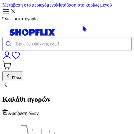
Μετάβαση στο περιεχόμενο
Μετάβαση στο κυρίως μενού
Όλες οι κατηγορίες
Πίσω
Καλάθι αγορών
Αφαίρεση όλων