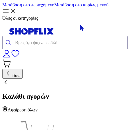
Μετάβαση στο περιεχόμενο
Μετάβαση στο κυρίως μενού
Όλες οι κατηγορίες
Πίσω
Καλάθι αγορών
Αφαίρεση όλων