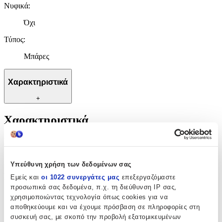
Νυφικά
:
Όχι
Τύπος
:
Μπάρες
Χαρακτηριστικά
+
Χαρακτηριστικά
Κατασκευαστής
:
Sequoia
Υπεύθυνη χρήση των δεδομένων σας
Βασικά Χαρακτηριστικά
Εμείς και
οι 1022 συνεργάτες μας
επεξεργαζόμαστε
προσωπικά σας δεδομένα, π.χ. τη διεύθυνση IP σας,
Χρώμα Υλικού
:
χρησιμοποιώντας τεχνολογία όπως cookies για να
αποθηκεύουμε και να έχουμε πρόσβαση σε πληροφορίες στη
Κίτρινο
συσκευή σας, με σκοπό την προβολή εξατομικευμένων