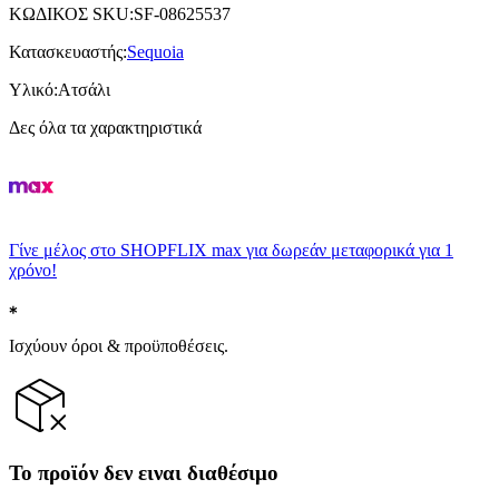
ΚΩΔΙΚΟΣ SKU
:
SF-08625537
Κατασκευαστής
:
Sequoia
Υλικό
:
Ατσάλι
Δες όλα τα χαρακτηριστικά
Γίνε μέλος στο SHOPFLIX max για δωρεάν μεταφορικά για 1
χρόνο!
Ισχύουν όροι & προϋποθέσεις.
Το προϊόν δεν ειναι διαθέσιμο