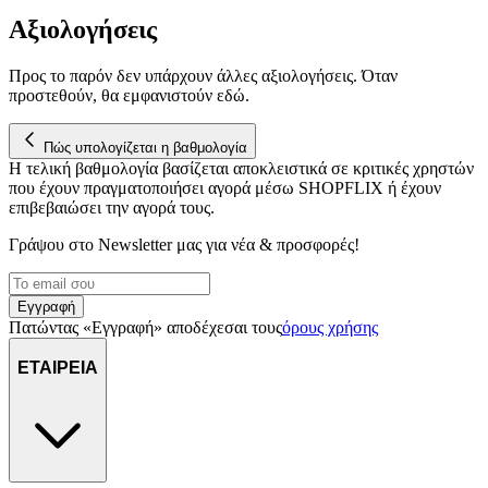
μας επεξεργαζόμαστε προσωπικά σας δεδομένα, π.χ. τη
Αξιολογήσεις
διεύθυνση IP σας, χρησιμοποιώντας τεχνολογία όπως cookies
για να αποθηκεύουμε και να έχουμε πρόσβαση σε πληροφορίες
στη συσκευή σας, με σκοπό την προβολή εξατομικευμένων
Προς το παρόν δεν υπάρχουν άλλες αξιολογήσεις. Όταν
προστεθούν, θα εμφανιστούν εδώ.
διαφημίσεων και περιεχομένου, τις μετρήσεις σχετικά με
διαφημίσεις και περιεχόμενο, την καλύτερη εικόνα του κοινού
μας και την ανάπτυξη προϊόντων. Επίσης, κοινοποιούμε
Πώς υπολογίζεται η βαθμολογία
πληροφορίες σχετικά με την από μέρους σας χρήση της
Η τελική βαθμολογία βασίζεται αποκλειστικά σε κριτικές χρηστών
τοποθεσίας μας στους συνεργάτες μέσων κοινωνικής
που έχουν πραγματοποιήσει αγορά μέσω SHOPFLIX ή έχουν
δικτύωσης, διαφημίσεων και ανάλυσης.
επιβεβαιώσει την αγορά τους.
Γράψου στο Νewsletter μας για νέα & προσφορές!
Εγγραφή
Πατώντας «Εγγραφή» αποδέχεσαι τους
όρους χρήσης
ΕΤΑΙΡΕΙΑ