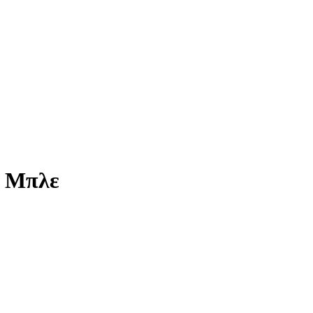
n Μπλε