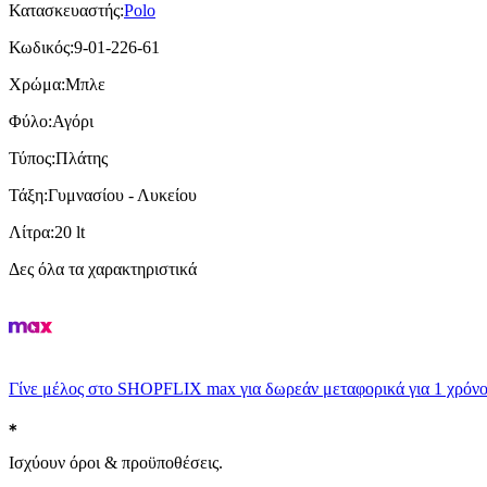
Κατασκευαστής
:
Polo
Κωδικός
:
9-01-226-61
Χρώμα
:
Μπλε
Φύλο
:
Αγόρι
Τύπος
:
Πλάτης
Τάξη
:
Γυμνασίου - Λυκείου
Λίτρα
:
20 lt
Δες όλα τα χαρακτηριστικά
Γίνε μέλος στο SHOPFLIX max για δωρεάν μεταφορικά για 1 χρόνο
Ισχύουν όροι & προϋποθέσεις.