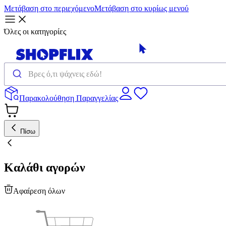
Μετάβαση στο περιεχόμενο
Μετάβαση στο κυρίως μενού
Όλες οι κατηγορίες
Παρακολούθηση Παραγγελίας
Πίσω
Καλάθι αγορών
Αφαίρεση όλων