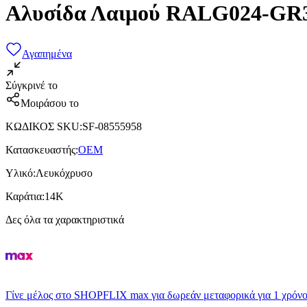
Αλυσίδα Λαιμού RALG024-GR3
Αγαπημένα
Σύγκρινέ το
Μοιράσου το
ΚΩΔΙΚΟΣ SKU
:
SF-08555958
Κατασκευαστής
:
OEM
Υλικό
:
Λευκόχρυσο
Καράτια
:
14Κ
Δες όλα τα χαρακτηριστικά
Γίνε μέλος στο SHOPFLIX max για δωρεάν μεταφορικά για 1 χρόνο