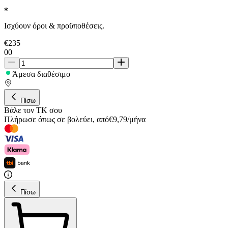
Ισχύουν όροι & προϋποθέσεις.
€
235
00
Άμεσα διαθέσιμο
Πίσω
Βάλε τον ΤΚ σου
Πλήρωσε όπως σε βολεύει
,
από
€
9,79
/
μήνα
Πίσω