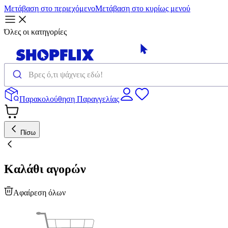
Μετάβαση στο περιεχόμενο
Μετάβαση στο κυρίως μενού
Όλες οι κατηγορίες
Παρακολούθηση Παραγγελίας
Πίσω
Καλάθι αγορών
Αφαίρεση όλων