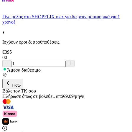
Γίνε μέλος στο SHOPFLIX max για δωρεάν μεταφορικά για 1
χρόνο!
Ισχύουν όροι & προϋποθέσεις.
€
395
00
Άμεσα διαθέσιμο
Πίσω
Βάλε τον ΤΚ σου
Πλήρωσε όπως σε βολεύει
,
από
€
9,09
/
μήνα