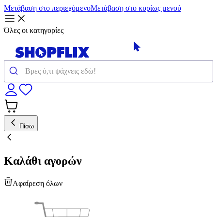
Μετάβαση στο περιεχόμενο
Μετάβαση στο κυρίως μενού
Όλες οι κατηγορίες
Πίσω
Καλάθι αγορών
Αφαίρεση όλων