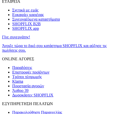
ΕΤΑΙΡΕΙΑ
Σχετικά με εμάς
Ευκαιρίες καριέρας
Συνεργαζόμενα καταστήματα
SHOPFLIX B2B
SHOPFLIX app
Γίνε συνεργάτης!
Άνοιξε τώρα το δικό σου κατάστημα SHOPFLIX και αύξησε τις
πωλήσεις σου.
ONLINE ΑΓΟΡΕΣ
Παραδόσεις
Επιστροφές προϊόντων
Τρόποι πληρωμής
Klarna
Προστασία αγορών
Άρθρο 39
Δωροκάρτες SHOPFLIX
ΕΞΥΠΗΡΕΤΗΣΗ ΠΕΛΑΤΩΝ
Παρακολούθηση Παραγγελίας