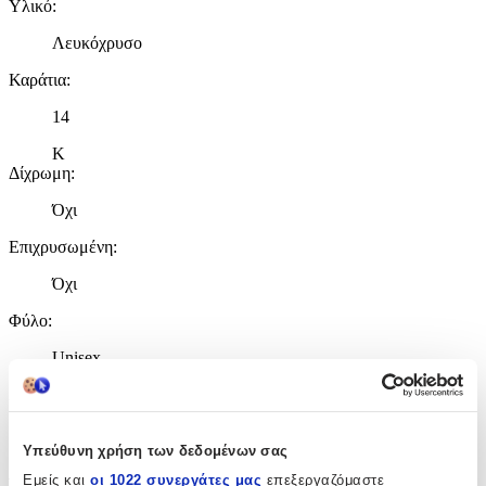
Υλικό
:
Λευκόχρυσο
Καράτια
:
14
Κ
Δίχρωμη
:
Όχι
Επιχρυσωμένη
:
Όχι
Φύλο
:
Unisex
Χρώμα Υλικού
:
Λευκό
Υπεύθυνη χρήση των δεδομένων σας
Λεπτομέρειες
Εμείς και
οι 1022 συνεργάτες μας
επεξεργαζόμαστε