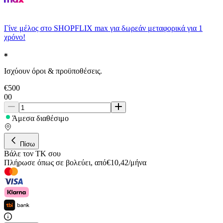
Γίνε μέλος στο SHOPFLIX max για δωρεάν μεταφορικά για 1
χρόνο!
Ισχύουν όροι & προϋποθέσεις.
€
500
00
Άμεσα διαθέσιμο
Πίσω
Βάλε τον ΤΚ σου
Πλήρωσε όπως σε βολεύει
,
από
€
10,42
/
μήνα