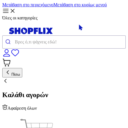
Μετάβαση στο περιεχόμενο
Μετάβαση στο κυρίως μενού
Όλες οι κατηγορίες
Πίσω
Καλάθι αγορών
Αφαίρεση όλων