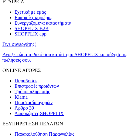
ΕΤΑΙΡΕΙΑ
Σχετικά με εμάς
Ευκαιρίες καριέρας
Συνεργαζόμενα καταστήματα
SHOPFLIX B2B
SHOPFLIX app
Γίνε συνεργάτης!
Άνοιξε τώρα το δικό σου κατάστημα SHOPFLIX και αύξησε τις
πωλήσεις σου.
ONLINE ΑΓΟΡΕΣ
Παραδόσεις
Επιστροφές προϊόντων
Τρόποι πληρωμής
Klarna
Προστασία αγορών
Άρθρο 39
Δωροκάρτες SHOPFLIX
ΕΞΥΠΗΡΕΤΗΣΗ ΠΕΛΑΤΩΝ
Παρακολούθηση Παραγγελίας