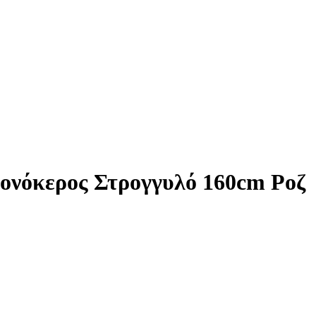
Μονόκερος Στρογγυλό 160cm Ροζ