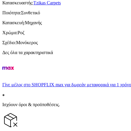
Κατασκευαστής
:
Tzikas Carpets
Ποιότητα
:
Συνθετικό
Κατασκευή
:
Μηχανής
Χρώμα
:
Ροζ
Σχέδιο
:
Μονόκερος
Δες όλα τα χαρακτηριστικά
Γίνε μέλος στο SHOPFLIX max για δωρεάν μεταφορικά για 1 χρόνο
Ισχύουν όροι & προϋποθέσεις.