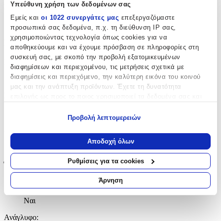
Υπεύθυνη χρήση των δεδομένων σας
Κατασκευαστής
:
Εμείς και
οι 1022 συνεργάτες μας
επεξεργαζόμαστε
Madi
προσωπικά σας δεδομένα, π.χ. τη διεύθυνση IP σας,
χρησιμοποιώντας τεχνολογία όπως cookies για να
Βασικά Χαρακτηριστικά
αποθηκεύουμε και να έχουμε πρόσβαση σε πληροφορίες στη
συσκευή σας, με σκοπό την προβολή εξατομικευμένων
Ποιότητα
:
διαφημίσεων και περιεχομένου, τις μετρήσεις σχετικά με
διαφημίσεις και περιεχόμενο, την καλύτερη εικόνα του κοινού
Βαμβακερό
μας και την ανάπτυξη προϊόντων. Έχετε τη δυνατότητα
Κατασκευή
:
επιλογής ως προς το ποιος χρησιμοποιεί τα δεδομένα σας και
για ποιους σκοπούς.
Μηχανής
Προβολή λεπτομερειών
Εάν μας επιτρέπετε, θα θέλαμε επίσης:
Χρώμα
:
Να συλλέξουμε πληροφορίες σχετικά με τη γεωγραφική
Αποδοχή όλων
Ροζ
σας τοποθεσία, οι οποίες μπορεί να είναι ακριβείς σε
απόσταση μερικών μέτρων
Ρυθμίσεις για τα cookies
Έξτρα Χαρακτηριστικά
Να αναγνωρίσουμε τη συσκευή σας σαρώνοντας ενεργά
για συγκεκριμένα χαρακτηριστικά (δακτυλικό αποτύπωμα)
Άρνηση
με το Μέτρο
:
Μάθετε περισσότερα σχετικά με τον τρόπο επεξεργασίας των
προσωπικών σας δεδομένων και καθορίστε τις προτιμήσεις σας
Ναι
στην
ενότητα “Λεπτομέρειες”
. Μπορείτε να αλλάξετε ή να
Ανάγλυφο
:
ανακαλέσετε τη συγκατάθεσή σας ανά πάσα στιγμή από τη