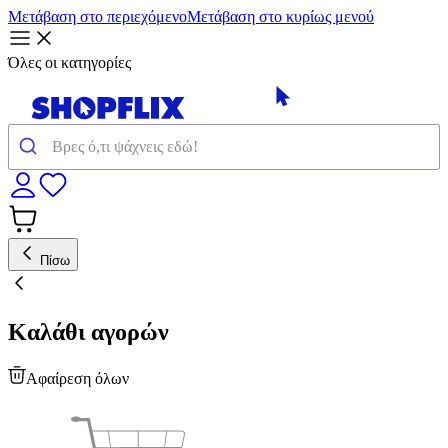
Μετάβαση στο περιεχόμενο
Μετάβαση στο κυρίως μενού
Όλες οι κατηγορίες
Πίσω
Καλάθι αγορών
Αφαίρεση όλων