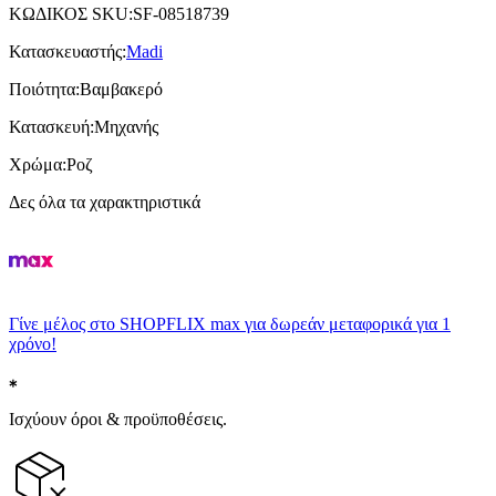
ΚΩΔΙΚΟΣ SKU
:
SF-08518739
Κατασκευαστής
:
Madi
Ποιότητα
:
Βαμβακερό
Κατασκευή
:
Μηχανής
Χρώμα
:
Ροζ
Δες όλα τα χαρακτηριστικά
Γίνε μέλος στο SHOPFLIX max για δωρεάν μεταφορικά για 1
χρόνο!
Ισχύουν όροι & προϋποθέσεις.