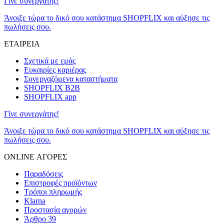
Γίνε συνεργάτης!
Άνοιξε τώρα το δικό σου κατάστημα SHOPFLIX και αύξησε τις
πωλήσεις σου.
ΕΤΑΙΡΕΙΑ
Σχετικά με εμάς
Ευκαιρίες καριέρας
Συνεργαζόμενα καταστήματα
SHOPFLIX B2B
SHOPFLIX app
Γίνε συνεργάτης!
Άνοιξε τώρα το δικό σου κατάστημα SHOPFLIX και αύξησε τις
πωλήσεις σου.
ONLINE ΑΓΟΡΕΣ
Παραδόσεις
Επιστροφές προϊόντων
Τρόποι πληρωμής
Klarna
Προστασία αγορών
Άρθρο 39