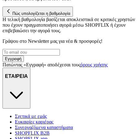
για να αποθηκεύουμε και να έχουμε πρόσβαση σε πληροφορίες
στη συσκευή σας, με σκοπό την προβολή εξατομικευμένων
διαφημίσεων και περιεχομένου, τις μετρήσεις σχετικά με
Πώς υπολογίζεται η βαθμολογία
Η τελική βαθμολογία βασίζεται αποκλειστικά σε κριτικές χρηστών
διαφημίσεις και περιεχόμενο, την καλύτερη εικόνα του κοινού
που έχουν πραγματοποιήσει αγορά μέσω SHOPFLIX ή έχουν
μας και την ανάπτυξη προϊόντων. Επίσης, κοινοποιούμε
επιβεβαιώσει την αγορά τους.
πληροφορίες σχετικά με την από μέρους σας χρήση της
τοποθεσίας μας στους συνεργάτες μέσων κοινωνικής
Γράψου στο Νewsletter μας για νέα & προσφορές!
δικτύωσης, διαφημίσεων και ανάλυσης.
Εγγραφή
Πατώντας «Εγγραφή» αποδέχεσαι τους
όρους χρήσης
ΕΤΑΙΡΕΙΑ
Σχετικά με εμάς
Ευκαιρίες καριέρας
Συνεργαζόμενα καταστήματα
SHOPFLIX B2B
SHOPFLIX app