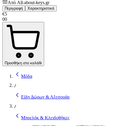
Από
All-about-keys.gr
Περιγραφή
Χαρακτηριστικά
€
5
00
Προσθήκη στο καλάθι
Μόδα
/
Είδη Δώρων & Αξεσουάρ
/
Μπρελόκ & Κλειδοθήκες