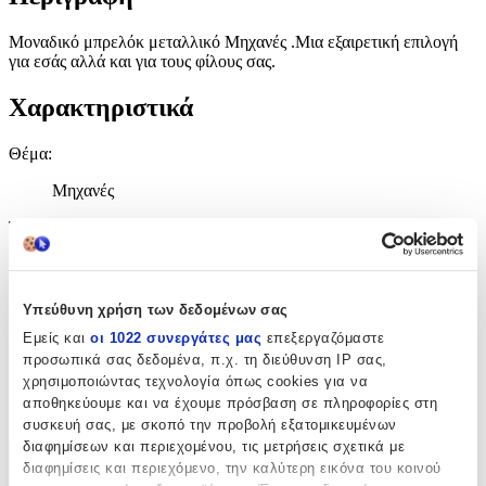
Μοναδικό μπρελόκ μεταλλικό Μηχανές .Μια εξαιρετική επιλογή
για εσάς αλλά και για τους φίλους σας.
Χαρακτηριστικά
Θέμα
:
Μηχανές
Τύπος
:
Μπρελόκ
Υλικό
:
Υπεύθυνη χρήση των δεδομένων σας
Μεταλλικό
Εμείς και
οι 1022 συνεργάτες μας
επεξεργαζόμαστε
προσωπικά σας δεδομένα, π.χ. τη διεύθυνση IP σας,
Κατασκευαστής
:
χρησιμοποιώντας τεχνολογία όπως cookies για να
αποθηκεύουμε και να έχουμε πρόσβαση σε πληροφορίες στη
OEM
συσκευή σας, με σκοπό την προβολή εξατομικευμένων
διαφημίσεων και περιεχομένου, τις μετρήσεις σχετικά με
Χαρακτηριστικά
διαφημίσεις και περιεχόμενο, την καλύτερη εικόνα του κοινού