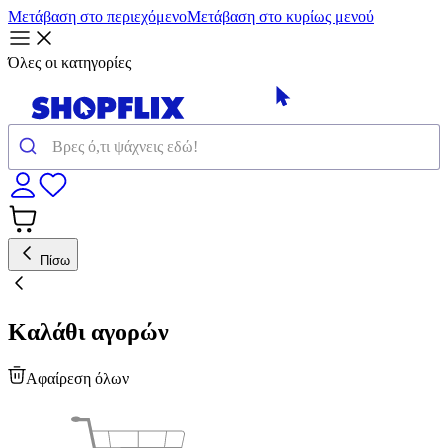
Μετάβαση στο περιεχόμενο
Μετάβαση στο κυρίως μενού
Όλες οι κατηγορίες
Πίσω
Καλάθι αγορών
Αφαίρεση όλων