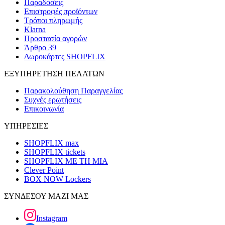
Παραδόσεις
Επιστροφές προϊόντων
Τρόποι πληρωμής
Klarna
Προστασία αγορών
Άρθρο 39
Δωροκάρτες SHOPFLIX
ΕΞΥΠΗΡΕΤΗΣΗ ΠΕΛΑΤΩΝ
Παρακολούθηση Παραγγελίας
Συχνές ερωτήσεις
Επικοινωνία
ΥΠΗΡΕΣΙΕΣ
SHOPFLIX max
SHOPFLIX tickets
SHOPFLIX ΜΕ ΤΗ ΜΙΑ
Clever Point
BOX NOW Lockers
ΣΥΝΔΕΣΟΥ ΜΑΖΙ ΜΑΣ
Instagram