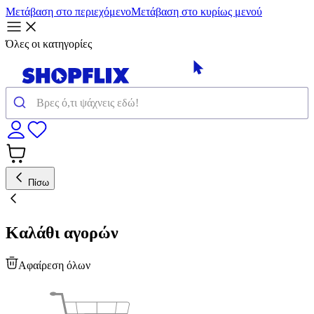
Μετάβαση στο περιεχόμενο
Μετάβαση στο κυρίως μενού
Όλες οι κατηγορίες
Πίσω
Καλάθι αγορών
Αφαίρεση όλων