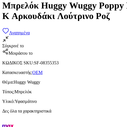
Μπρελόκ Huggy Wuggy Poppy P
K Αρκουδάκι Λούτρινο Ροζ
Αγαπημένα
Σύγκρινέ το
Μοιράσου το
ΚΩΔΙΚΟΣ SKU
:
SF-08355353
Κατασκευαστής
:
OEM
Θέμα
:
Huggy Wuggy
Τύπος
:
Μπρελόκ
Υλικό
:
Υφασμάτινο
Δες όλα τα χαρακτηριστικά