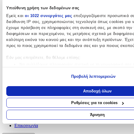
Klarna
Υπεύθυνη χρήση των δεδομένων σας
Προστασία αγορών
Άρθρο 39
Εμείς και
οι 1022 συνεργάτες μας
επεξεργαζόμαστε προσωπικά σας
Δωροκάρτες SHOPFLIX
διεύθυνση IP σας, χρησιμοποιώντας τεχνολογία όπως cookies για 
έχουμε πρόσβαση σε πληροφορίες στη συσκευή σας, με σκοπό την
διαφημίσεων και περιεχομένου, τις μετρήσεις σχετικά με διαφημίσει
ΕΞΥΠΗΡΕΤΗΣΗ ΠΕΛΑΤΩΝ
καλύτερη εικόνα του κοινού μας και την ανάπτυξη προϊόντων. Έχετ
προς το ποιος χρησιμοποιεί τα δεδομένα σας και για ποιους σκοπού
Εάν μας επιτρέπετε, θα θέλαμε επίσης:
Να συλλέξουμε πληροφορίες σχετικά με τη γεωγραφική σας τ
να είναι ακριβείς σε απόσταση μερικών μέτρων
Προβολή λεπτομερειών
Να αναγνωρίσουμε τη συσκευή σας σαρώνοντας ενεργά για
χαρακτηριστικά (δακτυλικό αποτύπωμα)
Μάθετε περισσότερα σχετικά με τον τρόπο επεξεργασίας των προ
Αποδοχή όλων
καθορίστε τις προτιμήσεις σας στην
ενότητα “Λεπτομέρειες”
. Μπο
ανακαλέσετε τη συγκατάθεσή σας ανά πάσα στιγμή από τη Δήλωση
Ρυθμίσεις για τα cookies
Χρησιμοποιούμε cookies ώστε η τοποθεσία μας να λειτουργεί σωστ
Παρακολούθηση Παραγγελίας
Άρνηση
περιεχόμενο και διαφημίσεις, να παρέχουμε λειτουργίες μέσων κοι
Συχνές ερωτήσεις
Επικοινωνία
αναλύουμε την κυκλοφορία μας. Εμείς και οι 1022 συνεργάτες μα
σας δεδομένα, π.χ. τη διεύθυνση IP σας, χρησιμοποιώντας τεχνολο