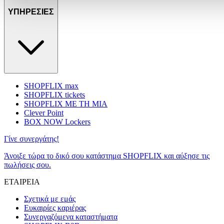
αποθηκεύουμε και να έχουμε πρόσβαση σε πληροφορίες στη συσκε
ΥΠΗΡΕΣΙΕΣ
προβολή εξατομικευμένων διαφημίσεων και περιεχομένου, τις μετρήσ
και περιεχόμενο, την καλύτερη εικόνα του κοινού μας και την ανά
κοινοποιούμε πληροφορίες σχετικά με την από μέρους σας χρήση τ
συνεργάτες μέσων κοινωνικής δικτύωσης, διαφημίσεων και ανάλυσ
SHOPFLIX max
SHOPFLIX tickets
SHOPFLIX ΜΕ ΤΗ ΜΙΑ
Clever Point
BOX NOW Lockers
Γίνε συνεργάτης!
Άνοιξε τώρα το δικό σου κατάστημα SHOPFLIX και αύξησε τις
πωλήσεις σου.
ΕΤΑΙΡΕΙΑ
Σχετικά με εμάς
Ευκαιρίες καριέρας
Συνεργαζόμενα καταστήματα