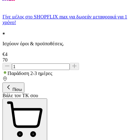
Γίνε μέλος στο SHOPFLIX max για δωρεάν μεταφορικά για 1
χρόνο!
Ισχύουν όροι & προϋποθέσεις.
€
4
70
Παράδοση 2-3 ημέρες
Πίσω
Βάλε τον ΤΚ σου