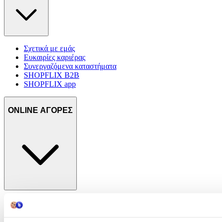
Σχετικά με εμάς
Ευκαιρίες καριέρας
Συνεργαζόμενα καταστήματα
SHOPFLIX B2B
SHOPFLIX app
ONLINE ΑΓΟΡΕΣ
Παραδόσεις
Επιστροφές προϊόντων
Τρόποι πληρωμής