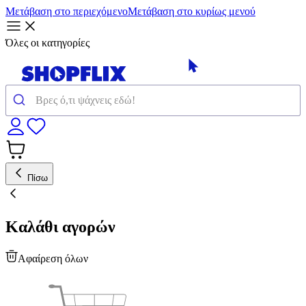
Μετάβαση στο περιεχόμενο
Μετάβαση στο κυρίως μενού
Όλες οι κατηγορίες
Πίσω
Καλάθι αγορών
Αφαίρεση όλων