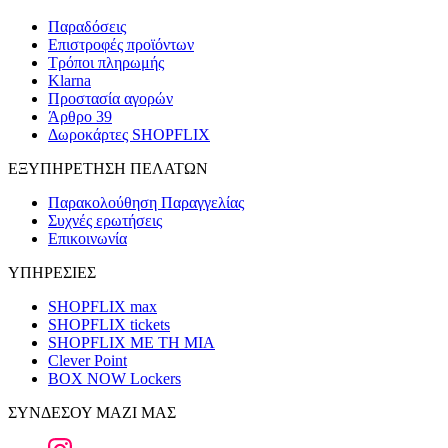
Παραδόσεις
Επιστροφές προϊόντων
Τρόποι πληρωμής
Klarna
Προστασία αγορών
Άρθρο 39
Δωροκάρτες SHOPFLIX
ΕΞΥΠΗΡΕΤΗΣΗ ΠΕΛΑΤΩΝ
Παρακολούθηση Παραγγελίας
Συχνές ερωτήσεις
Επικοινωνία
ΥΠΗΡΕΣΙΕΣ
SHOPFLIX max
SHOPFLIX tickets
SHOPFLIX ΜΕ ΤΗ ΜΙΑ
Clever Point
BOX NOW Lockers
ΣΥΝΔΕΣΟΥ ΜΑΖΙ ΜΑΣ