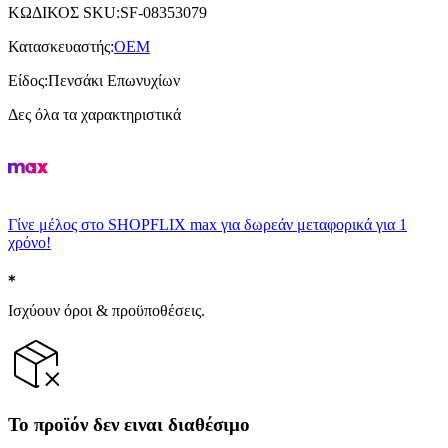
ΚΩΔΙΚΟΣ SKU
:
SF-08353079
Κατασκευαστής
:
OEM
Είδος
:
Πενσάκι Επωνυχίων
Δες όλα τα χαρακτηριστικά
Γίνε μέλος στο SHOPFLIX max για δωρεάν μεταφορικά για 1
χρόνο!
Ισχύουν όροι & προϋποθέσεις.
Το προϊόν δεν ειναι διαθέσιμο