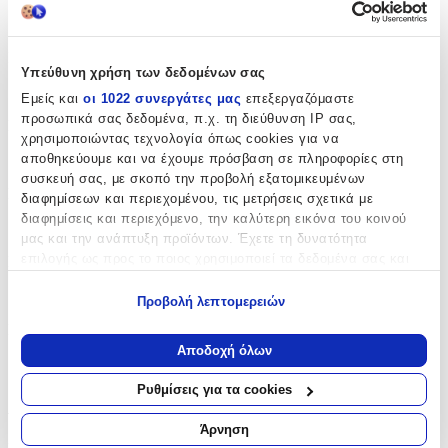
Πενσάκι Επωνυχίων
Inox
:
Υπεύθυνη χρήση των δεδομένων σας
Όχι
Εμείς και
οι 1022 συνεργάτες μας
επεξεργαζόμαστε
προσωπικά σας δεδομένα, π.χ. τη διεύθυνση IP σας,
Ελατήριο
:
χρησιμοποιώντας τεχνολογία όπως cookies για να
Μονό
αποθηκεύουμε και να έχουμε πρόσβαση σε πληροφορίες στη
συσκευή σας, με σκοπό την προβολή εξατομικευμένων
Κλείστρο
:
διαφημίσεων και περιεχομένου, τις μετρήσεις σχετικά με
διαφημίσεις και περιεχόμενο, την καλύτερη εικόνα του κοινού
Όχι
μας και την ανάπτυξη προϊόντων. Έχετε τη δυνατότητα
επιλογής ως προς το ποιος χρησιμοποιεί τα δεδομένα σας και
Πλαστική Λαβή
:
για ποιους σκοπούς.
Όχι
Προβολή λεπτομερειών
Εάν μας επιτρέπετε, θα θέλαμε επίσης:
Κατασκευαστής
:
Να συλλέξουμε πληροφορίες σχετικά με τη γεωγραφική
Αποδοχή όλων
σας τοποθεσία, οι οποίες μπορεί να είναι ακριβείς σε
OEM
απόσταση μερικών μέτρων
Ρυθμίσεις για τα cookies
Αξιολογήσεις
Να αναγνωρίσουμε τη συσκευή σας σαρώνοντας ενεργά
για συγκεκριμένα χαρακτηριστικά (δακτυλικό αποτύπωμα)
Άρνηση
Μάθετε περισσότερα σχετικά με τον τρόπο επεξεργασίας των