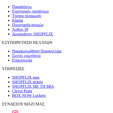
Παραδόσεις
Επιστροφές προϊόντων
Τρόποι πληρωμής
Klarna
Προστασία αγορών
Άρθρο 39
Δωροκάρτες SHOPFLIX
ΕΞΥΠΗΡΕΤΗΣΗ ΠΕΛΑΤΩΝ
Παρακολούθηση Παραγγελίας
Συχνές ερωτήσεις
Επικοινωνία
ΥΠΗΡΕΣΙΕΣ
SHOPFLIX max
SHOPFLIX tickets
SHOPFLIX ΜΕ ΤΗ ΜΙΑ
Clever Point
BOX NOW Lockers
ΣΥΝΔΕΣΟΥ ΜΑΖΙ ΜΑΣ