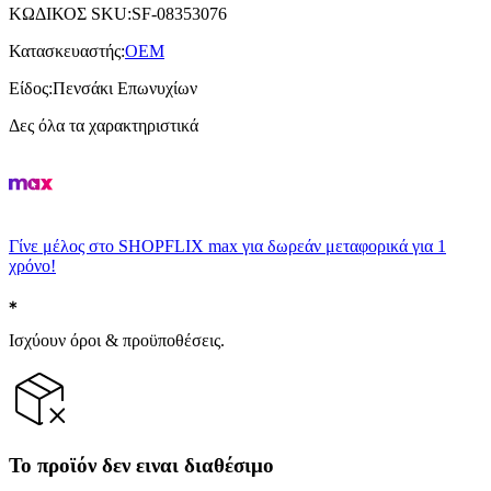
ΚΩΔΙΚΟΣ SKU
:
SF-08353076
Κατασκευαστής
:
OEM
Είδος
:
Πενσάκι Επωνυχίων
Δες όλα τα χαρακτηριστικά
Γίνε μέλος στο SHOPFLIX max για δωρεάν μεταφορικά για 1
χρόνο!
Ισχύουν όροι & προϋποθέσεις.
Το προϊόν δεν ειναι διαθέσιμο