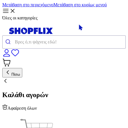
Μετάβαση στο περιεχόμενο
Μετάβαση στο κυρίως μενού
Όλες οι κατηγορίες
Πίσω
Καλάθι αγορών
Αφαίρεση όλων