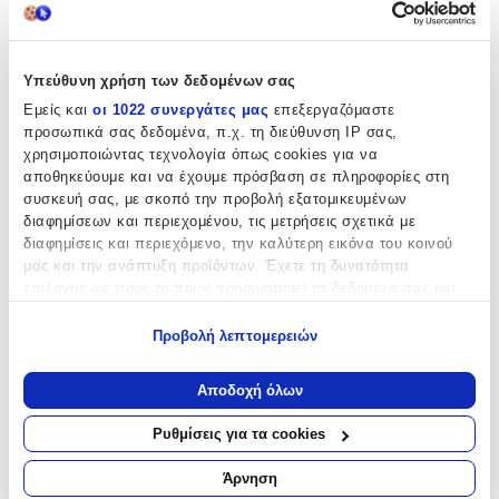
Πενσάκι Επωνυχίων
Inox
:
Υπεύθυνη χρήση των δεδομένων σας
Όχι
Εμείς και
οι 1022 συνεργάτες μας
επεξεργαζόμαστε
προσωπικά σας δεδομένα, π.χ. τη διεύθυνση IP σας,
Ελατήριο
:
χρησιμοποιώντας τεχνολογία όπως cookies για να
Διπλό
αποθηκεύουμε και να έχουμε πρόσβαση σε πληροφορίες στη
συσκευή σας, με σκοπό την προβολή εξατομικευμένων
Κλείστρο
:
διαφημίσεων και περιεχομένου, τις μετρήσεις σχετικά με
διαφημίσεις και περιεχόμενο, την καλύτερη εικόνα του κοινού
Όχι
μας και την ανάπτυξη προϊόντων. Έχετε τη δυνατότητα
επιλογής ως προς το ποιος χρησιμοποιεί τα δεδομένα σας και
Πλαστική Λαβή
:
για ποιους σκοπούς.
Ναι
Προβολή λεπτομερειών
Εάν μας επιτρέπετε, θα θέλαμε επίσης:
Κατασκευαστής
:
Να συλλέξουμε πληροφορίες σχετικά με τη γεωγραφική
Αποδοχή όλων
σας τοποθεσία, οι οποίες μπορεί να είναι ακριβείς σε
OEM
απόσταση μερικών μέτρων
Ρυθμίσεις για τα cookies
Αξιολογήσεις
Να αναγνωρίσουμε τη συσκευή σας σαρώνοντας ενεργά
για συγκεκριμένα χαρακτηριστικά (δακτυλικό αποτύπωμα)
Άρνηση
Μάθετε περισσότερα σχετικά με τον τρόπο επεξεργασίας των