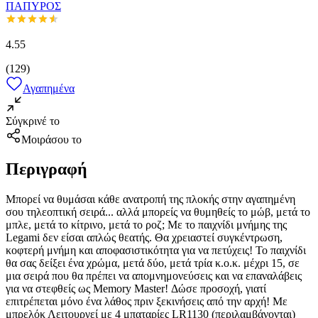
ΠΑΠΥΡΟΣ
4.55
(
129
)
Αγαπημένα
Σύγκρινέ το
Μοιράσου το
Περιγραφή
Μπορεί να θυμάσαι κάθε ανατροπή της πλοκής στην αγαπημένη
σου τηλεοπτική σειρά... αλλά μπορείς να θυμηθείς το μώβ, μετά το
μπλε, μετά το κίτρινο, μετά το ροζ; Με το παιχνίδι μνήμης της
Legami δεν είσαι απλώς θεατής. Θα χρειαστεί συγκέντρωση,
κοφτερή μνήμη και αποφασιστικότητα για να πετύχεις! Το παιχνίδι
θα σας δείξει ένα χρώμα, μετά δύο, μετά τρία κ.ο.κ. μέχρι 15, σε
μια σειρά που θα πρέπει να απομνημονεύσεις και να επαναλάβεις
για να στεφθείς ως Memory Master! Δώσε προσοχή, γιατί
επιτρέπεται μόνο ένα λάθος πριν ξεκινήσεις από την αρχή! Με
μπρελόκ Λειτουργεί με 4 μπαταρίες LR1130 (περιλαμβάνονται)