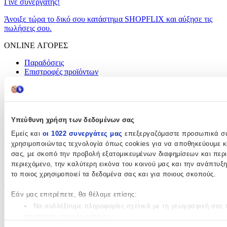
Γίνε συνεργάτης!
Άνοιξε τώρα το δικό σου κατάστημα SHOPFLIX και αύξησε τις
πωλήσεις σου.
ONLINE ΑΓΟΡΕΣ
Παραδόσεις
Επιστροφές προϊόντων
Τρόποι πληρωμής
Klarna
Προστασία αγορών
Άρθρο 39
Δωροκάρτες SHOPFLIX
Υπεύθυνη χρήση των δεδομένων σας
Εμείς και
οι 1022 συνεργάτες μας
επεξεργαζόμαστε προσωπικά σας
ΕΞΥΠΗΡΕΤΗΣΗ ΠΕΛΑΤΩΝ
χρησιμοποιώντας τεχνολογία όπως cookies για να αποθηκεύουμε κ
Παρακολούθηση Παραγγελίας
σας, με σκοπό την προβολή εξατομικευμένων διαφημίσεων και περιεχ
Συχνές ερωτήσεις
περιεχόμενο, την καλύτερη εικόνα του κοινού μας και την ανάπτυξ
Επικοινωνία
το ποιος χρησιμοποιεί τα δεδομένα σας και για ποιους σκοπούς.
ΥΠΗΡΕΣΙΕΣ
Εάν μας επιτρέπετε, θα θέλαμε επίσης:
SHOPFLIX max
Να συλλέξουμε πληροφορίες σχετικά με τη γεωγραφική σας το
SHOPFLIX tickets
απόσταση μερικών μέτρων
SHOPFLIX ΜΕ ΤΗ ΜΙΑ
Να αναγνωρίσουμε τη συσκευή σας σαρώνοντας ενεργά για 