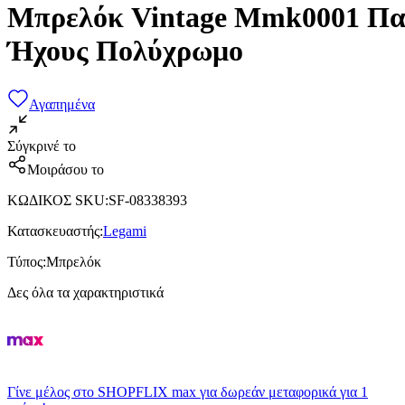
Μπρελόκ Vintage Mmk0001 Πα
Ήχους Πολύχρωμο
Αγαπημένα
Σύγκρινέ το
Μοιράσου το
ΚΩΔΙΚΟΣ SKU
:
SF-08338393
Κατασκευαστής
:
Legami
Τύπος
:
Μπρελόκ
Δες όλα τα χαρακτηριστικά
Γίνε μέλος στο SHOPFLIX max για δωρεάν μεταφορικά για 1