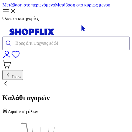
Μετάβαση στο περιεχόμενο
Μετάβαση στο κυρίως μενού
Όλες οι κατηγορίες
Πίσω
Καλάθι αγορών
Αφαίρεση όλων