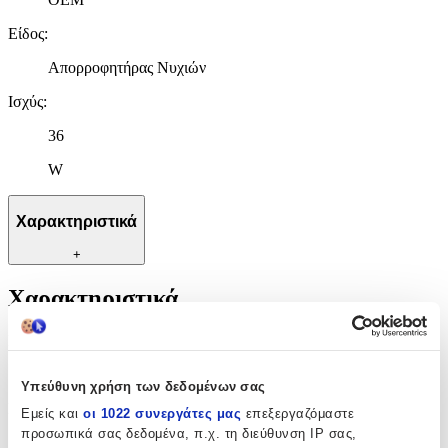
Είδος
:
Απορροφητήρας Νυχιών
Ισχύς
:
36
W
Χαρακτηριστικά
+
Χαρακτηριστικά
Κατασκευαστής
:
OEM
Υπεύθυνη χρήση των δεδομένων σας
Είδος
:
Εμείς και
οι 1022 συνεργάτες μας
επεξεργαζόμαστε
προσωπικά σας δεδομένα, π.χ. τη διεύθυνση IP σας,
Απορροφητήρας Νυχιών