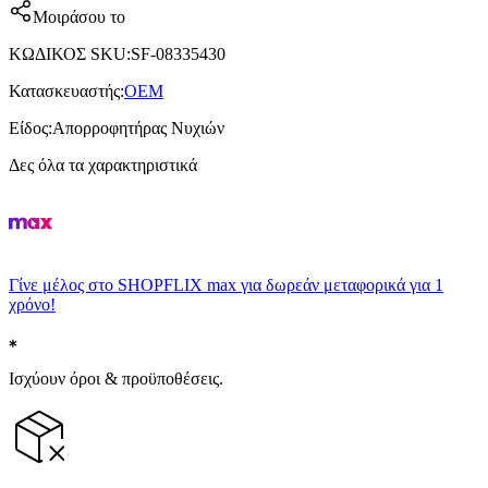
Μοιράσου το
ΚΩΔΙΚΟΣ SKU
:
SF-08335430
Κατασκευαστής
:
OEM
Είδος
:
Απορροφητήρας Νυχιών
Δες όλα τα χαρακτηριστικά
Γίνε μέλος στο SHOPFLIX max για δωρεάν μεταφορικά για 1
χρόνο!
Ισχύουν όροι & προϋποθέσεις.