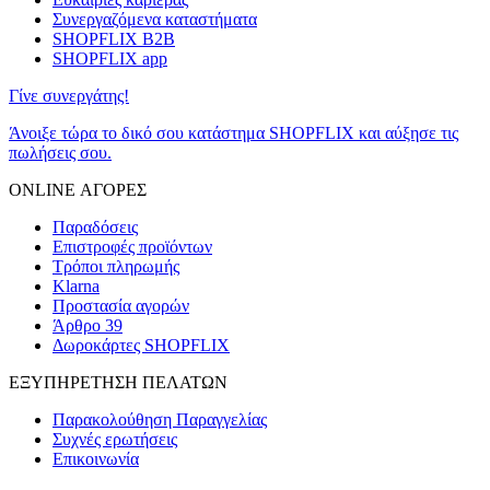
Συνεργαζόμενα καταστήματα
SHOPFLIX B2B
SHOPFLIX app
Γίνε συνεργάτης!
Άνοιξε τώρα το δικό σου κατάστημα SHOPFLIX και αύξησε τις
πωλήσεις σου.
ONLINE ΑΓΟΡΕΣ
Παραδόσεις
Επιστροφές προϊόντων
Τρόποι πληρωμής
Klarna
Προστασία αγορών
Άρθρο 39
Δωροκάρτες SHOPFLIX
ΕΞΥΠΗΡΕΤΗΣΗ ΠΕΛΑΤΩΝ
Παρακολούθηση Παραγγελίας
Συχνές ερωτήσεις
Επικοινωνία