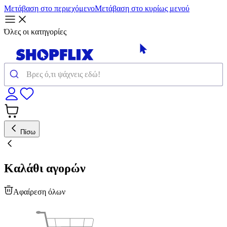
Μετάβαση στο περιεχόμενο
Μετάβαση στο κυρίως μενού
Όλες οι κατηγορίες
Πίσω
Καλάθι αγορών
Αφαίρεση όλων