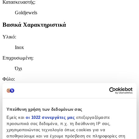
Κατασκευαστής
:
Goldjewels
Βασικά Χαρακτηριστικά
Υλικό
:
Inox
Επιχρυσωμένη
:
Όχι
Φύλο
:
Unisex
Χρώμα Υλικού
:
Υπεύθυνη χρήση των δεδομένων σας
Λευκό
Εμείς και
οι 1022 συνεργάτες μας
επεξεργαζόμαστε
Λεπτομέρειες
προσωπικά σας δεδομένα, π.χ. τη διεύθυνση IP σας,
χρησιμοποιώντας τεχνολογία όπως cookies για να
Τύπος
:
αποθηκεύουμε και να έχουμε πρόσβαση σε πληροφορίες στη