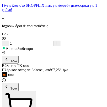
Γίνε μέλος στο SHOPFLIX max για δωρεάν μεταφορικά για 1
χρόνο!
Ισχύουν όροι & προϋποθέσεις.
€
25
00
Άμεσα διαθέσιμο
Πίσω
Βάλε τον ΤΚ σου
Πλήρωσε όπως σε βολεύει
,
από
€
7,25
/
μήνα
Πίσω