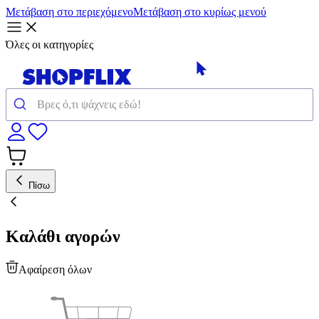
Μετάβαση στο περιεχόμενο
Μετάβαση στο κυρίως μενού
Όλες οι κατηγορίες
Πίσω
Καλάθι αγορών
Αφαίρεση όλων