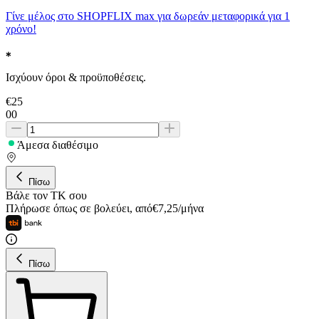
Γίνε μέλος στο SHOPFLIX max για δωρεάν μεταφορικά για 1
χρόνο!
Ισχύουν όροι & προϋποθέσεις.
€
25
00
Άμεσα διαθέσιμο
Πίσω
Βάλε τον ΤΚ σου
Πλήρωσε όπως σε βολεύει
,
από
€
7,25
/
μήνα
Πίσω