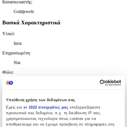
Κατασκευαστής
:
Goldjewels
Βασικά Χαρακτηριστικά
Υλικό
:
Inox
Επιχρυσωμένη
:
Ναι
Φύλο
:
Unisex
Χρώμα Υλικού
:
Υπεύθυνη χρήση των δεδομένων σας
Κίτρινο
Εμείς και
οι 1022 συνεργάτες μας
επεξεργαζόμαστε
Λεπτομέρειες
προσωπικά σας δεδομένα, π.χ. τη διεύθυνση IP σας,
χρησιμοποιώντας τεχνολογία όπως cookies για να
Τύπος
:
αποθηκεύουμε και να έχουμε πρόσβαση σε πληροφορίες στη