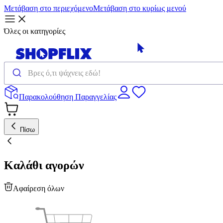
Μετάβαση στο περιεχόμενο
Μετάβαση στο κυρίως μενού
Όλες οι κατηγορίες
Παρακολούθηση Παραγγελίας
Πίσω
Καλάθι αγορών
Αφαίρεση όλων