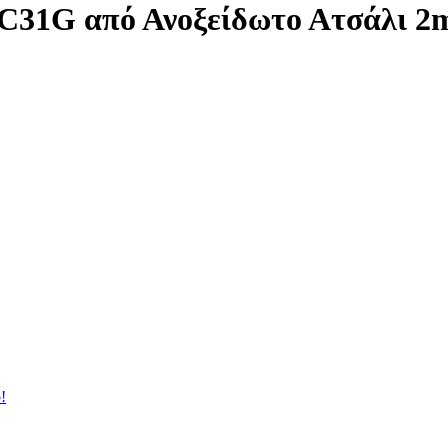
KC31G από Ανοξείδωτο Ατσάλι 
!