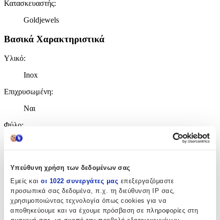
Κατασκευαστής
:
Goldjewels
Βασικά Χαρακτηριστικά
Υλικό
:
Inox
Επιχρυσωμένη
:
Ναι
Φύλο
:
Unisex
Χρώμα Υλικού
:
Υπεύθυνη χρήση των δεδομένων σας
Κίτρινο
Εμείς και
οι 1022 συνεργάτες μας
επεξεργαζόμαστε
προσωπικά σας δεδομένα, π.χ. τη διεύθυνση IP σας,
Λεπτομέρειες
χρησιμοποιώντας τεχνολογία όπως cookies για να
αποθηκεύουμε και να έχουμε πρόσβαση σε πληροφορίες στη
Τύπος
: