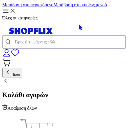
Μετάβαση στο περιεχόμενο
Μετάβαση στο κυρίως μενού
Όλες οι κατηγορίες
Πίσω
Καλάθι αγορών
Αφαίρεση όλων