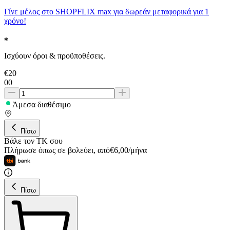
Γίνε μέλος στο SHOPFLIX max για δωρεάν μεταφορικά για 1
χρόνο!
Ισχύουν όροι & προϋποθέσεις.
€
20
00
Άμεσα διαθέσιμο
Πίσω
Βάλε τον ΤΚ σου
Πλήρωσε όπως σε βολεύει
,
από
€
6,00
/
μήνα
Πίσω