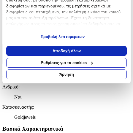
συσκευή σας, με σκοπό την προβολή εξατομικευμένων
Λαιμού
διαφημίσεων και περιεχομένου, τις μετρήσεις σχετικά με
διαφημίσεις και περιεχόμενο, την καλύτερη εικόνα του κοινού
Πάχος
:
μας και την ανάπτυξη προϊόντων. Έχετε τη δυνατότητα
επιλογής ως προς το ποιος χρησιμοποιεί τα δεδομένα σας και
0.3
για ποιους σκοπούς.
mm
Προβολή λεπτομερειών
Εάν μας επιτρέπετε, θα θέλαμε επίσης:
Να συλλέξουμε πληροφορίες σχετικά με τη γεωγραφική
Αποδοχή όλων
Χαρακτηριστικά
σας τοποθεσία, οι οποίες μπορεί να είναι ακριβείς σε
απόσταση μερικών μέτρων
+
Ρυθμίσεις για τα cookies
Να αναγνωρίσουμε τη συσκευή σας σαρώνοντας ενεργά
για συγκεκριμένα χαρακτηριστικά (δακτυλικό αποτύπωμα)
Χαρακτηριστικά
Άρνηση
Μάθετε περισσότερα σχετικά με τον τρόπο επεξεργασίας των
προσωπικών σας δεδομένων και καθορίστε τις προτιμήσεις σας
Ανδρικό
:
στην
ενότητα “Λεπτομέρειες”
. Μπορείτε να αλλάξετε ή να
Ναι
ανακαλέσετε τη συγκατάθεσή σας ανά πάσα στιγμή από τη
Δήλωση Cookies.
Κατασκευαστής
:
Χρησιμοποιούμε cookies ώστε η τοποθεσία μας να λειτουργεί
Goldjewels
σωστά, να εξατομικεύουμε περιεχόμενο και διαφημίσεις, να
παρέχουμε λειτουργίες μέσων κοινωνικής δικτύωσης και να
Βασικά Χαρακτηριστικά
αναλύουμε την κυκλοφορία μας. Εμείς και οι 1022 συνεργάτες