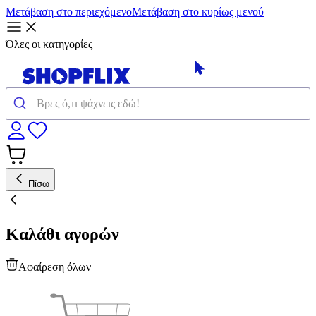
Μετάβαση στο περιεχόμενο
Μετάβαση στο κυρίως μενού
Όλες οι κατηγορίες
Πίσω
Καλάθι αγορών
Αφαίρεση όλων