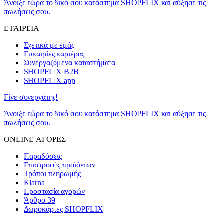
Άνοιξε τώρα το δικό σου κατάστημα SHOPFLIX και αύξησε τις
πωλήσεις σου.
ΕΤΑΙΡΕΙΑ
Σχετικά με εμάς
Ευκαιρίες καριέρας
Συνεργαζόμενα καταστήματα
SHOPFLIX B2B
SHOPFLIX app
Γίνε συνεργάτης!
Άνοιξε τώρα το δικό σου κατάστημα SHOPFLIX και αύξησε τις
πωλήσεις σου.
ONLINE ΑΓΟΡΕΣ
Παραδόσεις
Επιστροφές προϊόντων
Τρόποι πληρωμής
Klarna
Προστασία αγορών
Άρθρο 39
Δωροκάρτες SHOPFLIX