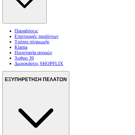
Παραδόσεις
Επιστροφές προϊόντων
Τρόποι πληρωμής
Klarna
Προστασία αγορών
Άρθρο 39
Δωροκάρτες SHOPFLIX
ΕΞΥΠΗΡΕΤΗΣΗ ΠΕΛΑΤΩΝ