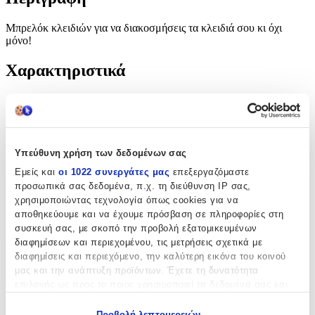
Μπρελόκ κλειδιών για να διακοσμήσεις τα κλειδιά σου κι όχι
μόνο!
Χαρακτηριστικά
Θέμα
:
Μονογράμματα
Τύπος
:
Υπεύθυνη χρήση των δεδομένων σας
Μπρελόκ
Εμείς και
οι 1022 συνεργάτες μας
επεξεργαζόμαστε
προσωπικά σας δεδομένα, π.χ. τη διεύθυνση IP σας,
Κατασκευαστής
:
χρησιμοποιώντας τεχνολογία όπως cookies για να
αποθηκεύουμε και να έχουμε πρόσβαση σε πληροφορίες στη
OEM
συσκευή σας, με σκοπό την προβολή εξατομικευμένων
διαφημίσεων και περιεχομένου, τις μετρήσεις σχετικά με
διαφημίσεις και περιεχόμενο, την καλύτερη εικόνα του κοινού
Χαρακτηριστικά
μας και την ανάπτυξη προϊόντων. Έχετε τη δυνατότητα
+
επιλογής ως προς το ποιος χρησιμοποιεί τα δεδομένα σας και
για ποιους σκοπούς.
Χαρακτηριστικά
Προβολή λεπτομερειών