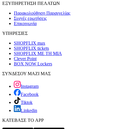
ΕΞΥΠΗΡΕΤΗΣΗ ΠΕΛΑΤΩΝ
Παρακολούθηση Παραγγελίας
Συχνές ερωτήσεις
Επικοινωνία
ΥΠΗΡΕΣΙΕΣ
SHOPFLIX max
SHOPFLIX tickets
SHOPFLIX ΜΕ ΤΗ ΜΙΑ
Clever Point
BOX NOW Lockers
ΣΥΝΔΕΣΟΥ ΜΑΖΙ ΜΑΣ
Instagram
Facebook
Tiktok
Linkedin
ΚΑΤΕΒΑΣΕ ΤΟ APP