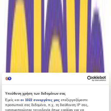
ημερομηνία παράδοσης
Πίσω
€
13
63
Προσθήκη στο καλάθι
Περιγραφή
Τουβλάκια Ecoiffier Κουτί Με Σχέδιο Σκυλάκι κατάλληλο για 18+
Μηνών, σε συσκευασία με 50 τεμάχια.
Υπεύθυνη χρήση των δεδομένων σας
Περιγραφή
Εμείς και
οι 1022 συνεργάτες μας
επεξεργαζόμαστε
+
προσωπικά σας δεδομένα, π.χ. τη διεύθυνση IP σας,
χρησιμοποιώντας τεχνολογία όπως cookies για να