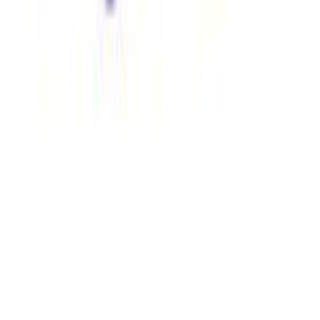
Σχετικά με εμάς
Ευκαιρίες καριέρας
Συνεργαζόμενα καταστήματα
SHOPFLIX B2B
SHOPFLIX app
ONLINE ΑΓΟΡΕΣ
Παραδόσεις
Επιστροφές προϊόντων