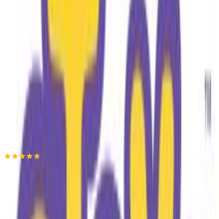
Βάλε τον ΤΚ σου για να μάθεις εκτιμώμενο κόστος και
ημερομηνία παράδοσης
Πίσω
€
12
99
Προσθήκη στο καλάθι
Etoy
4.72
(
23
)
Παράδοση 2-3 ημέρες
Βάλε τον ΤΚ σου για να μάθεις εκτιμώμενο κόστος και