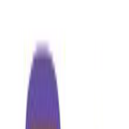
Προσθήκη στο καλάθι
Αγορά από
Max Stores
4.75
(
169
)
Δες άλλα
2
καταστήματα
Αγαπημένα
Σύγκρινέ το
Μοιράσου το
Καταστήματα
Max Stores
4.75