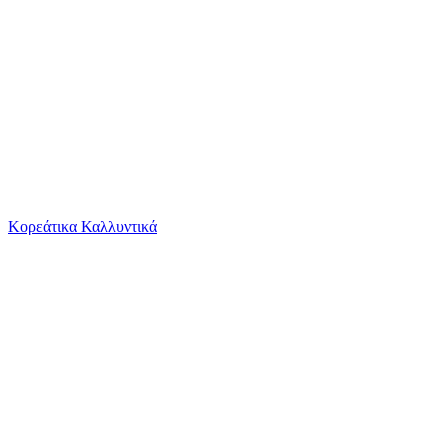
Το καλάθι είναι άδειο
Όλες οι κατηγορίες
Κορεάτικα Καλλυντικά
Ψάχνεις για δροσιά;
Τουβλάκια Ecoiffier Κουτί με Σχέδιο Σκυλάκι γ...