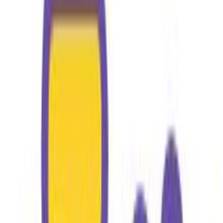
(
169
)
Παράδοση 2-3 ημέρες
Βάλε τον ΤΚ σου για να μάθεις εκτιμώμενο κόστος και
ημερομηνία παράδοσης
Πίσω
€
9
99
Προσθήκη στο καλάθι
TOYS24.GR
4.78
(
970
)
Άμεσα διαθέσιμο