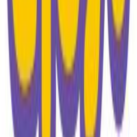
Ecoiffier
Ηλικία
:
18+ Μηνών
Bristles
:
Όχι
Εκπαιδευτικά
:
Όχι
Αρίθμησης
:
Όχι
Κύβοι
:
Όχι
Υλικό
:
Πλαστικά