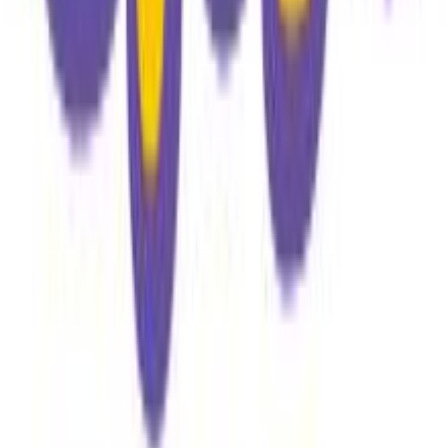
Τεμάχια
:
50
τμχ
Αξιολογήσεις
Προς το παρόν δεν υπάρχουν άλλες αξιολογήσεις. Όταν
προστεθούν, θα εμφανιστούν εδώ.
Πώς υπολογίζεται η βαθμολογία
Η τελική βαθμολογία βασίζεται αποκλειστικά σε κριτικές χρηστών
που έχουν πραγματοποιήσει αγορά μέσω SHOPFLIX ή έχουν
επιβεβαιώσει την αγορά τους.
Γράψου στο Νewsletter μας για νέα & προσφορές!
Εγγραφή
Πατώντας «Εγγραφή» αποδέχεσαι τους
όρους χρήσης
ΕΤΑΙΡΕΙΑ