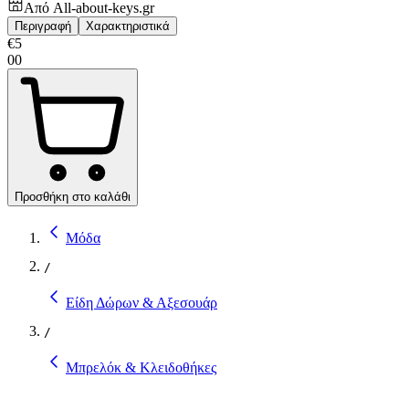
Από
All-about-keys.gr
Περιγραφή
Χαρακτηριστικά
€
5
00
Προσθήκη στο καλάθι
Μόδα
/
Είδη Δώρων & Αξεσουάρ
/
Μπρελόκ & Κλειδοθήκες