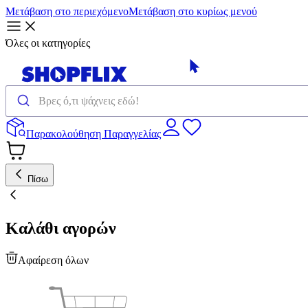
Μετάβαση στο περιεχόμενο
Μετάβαση στο κυρίως μενού
Όλες οι κατηγορίες
Παρακολούθηση Παραγγελίας
Πίσω
Καλάθι αγορών
Αφαίρεση όλων