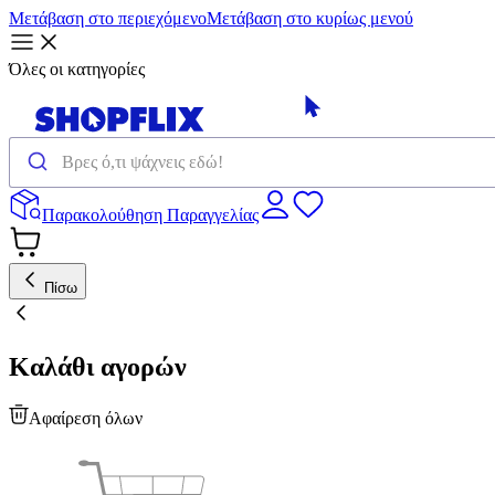
Μετάβαση στο περιεχόμενο
Μετάβαση στο κυρίως μενού
Όλες οι κατηγορίες
Παρακολούθηση Παραγγελίας
Πίσω
Καλάθι αγορών
Αφαίρεση όλων