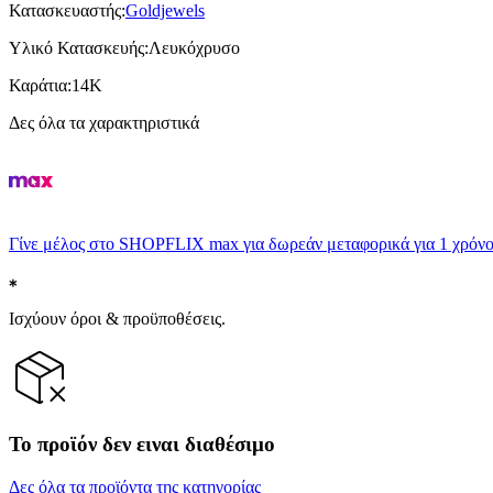
Κατασκευαστής
:
Goldjewels
Υλικό Κατασκευής
:
Λευκόχρυσο
Καράτια
:
14K
Δες όλα τα χαρακτηριστικά
Γίνε μέλος στο SHOPFLIX max για δωρεάν μεταφορικά για 1 χρόνο
Ισχύουν όροι & προϋποθέσεις.
Το προϊόν δεν ειναι διαθέσιμο
Δες όλα τα προϊόντα της κατηγορίας